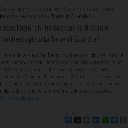
i
e
Dal canale Youtube di Don Stefano Greco - Cosa
t
r
insegna realmente La Torre di Guardia? -
a
a
o
P
Cronologia: chi ha ragione la Bibbia e
l
I
l’archeologia o la Torre di Guardia?
a
U
v
’
i
g
Il nome della villa a San Diego, ho omesso di dirlo nel video, è
t
i
Beth Sharim, Casa dei principi. La Torre di la data stabilita del
a
u
1914: è ancora importante? Su quali basi scritturistiche si
s
s
fonderebbe? Sarò molto franco: Il 607 a. C. [(o e. V. come dice
t
t
la Wt); anche qui il Cristo doveva passare in secondo piano,
e
o
nella suddivisione del tempo universalmente accettata, …
s
d
Continua a leggere
C
»
s
e
r
a
l
o
condividi su
?
f
n
F
X
E
L
W
T
a
o
a
m
i
h
e