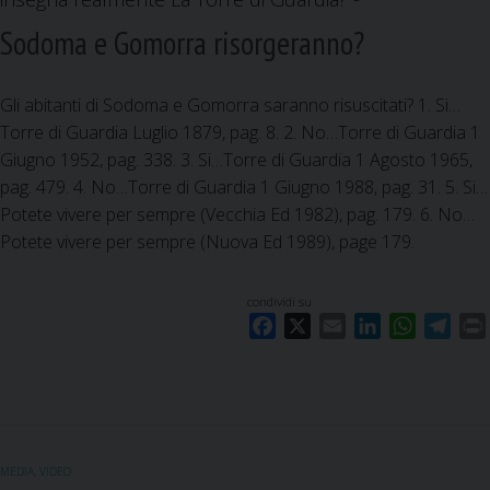
a
c
o
,
Sodoma e Gomorra risorgeranno?
a
g
S
1
i
v
8
Gli abitanti di Sodoma e Gomorra saranno risuscitati? 1. Si…
a
i
:
Torre di Guardia Luglio 1879, pag. 8. 2. No…Torre di Guardia 1
o
z
1
Giugno 1952, pag. 338. 3. Si…Torre di Guardia 1 Agosto 1965,
l
z
4
pag. 479. 4. No…Torre di Guardia 1 Giugno 1988, pag. 31. 5. Si…
a
e
?
Potete vivere per sempre (Vecchia Ed 1982), pag. 179. 6. No…
T
r
Potete vivere per sempre (Nuova Ed 1989), page 179.
o
a
r
e
r
condividi su
n
F
X
E
L
W
T
e
e
a
m
i
h
e
d
u
c
a
n
a
l
i
i
t
e
i
k
t
e
G
r
b
l
e
s
g
u
a
o
d
A
r
a
l
MEDIA
,
VIDEO
o
I
p
a