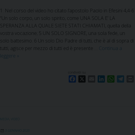
n
t
1: Nel corso del video ho citato l’apostolo Paolo in Efesini 4,4-6
e
“Un solo corpo, un solo spirito, come UNA SOLA E’ LA
i
SPERANZA ALLA QUALE SIETE STATI CHIAMATI, quella della
l
vostra vocazione; 5 UN SOLO SIGNORE, una sola fede, un
s
solo battesimo. 6 Un solo Dio Padre di tutti, che è al di sopra di
i
tutti, agisce per mezzo di tutti ed è presente …
Continua a
m
leggere
“
»
b
Q
o
u
condividi su
l
e
F
X
E
L
W
T
o
s
a
m
i
h
e
d
t
c
a
n
a
l
i
e
e
i
k
t
e
’
l
b
l
e
s
g
u
l
o
d
A
r
o
MEDIA
,
VIDEO
a
o
I
p
a
m
v
k
n
p
m
o
3 GENNAIO 2020