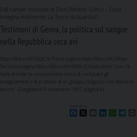
Dal canale Youtube di Don Stefano Greco - Cosa
insegna realmente La Torre di Guardia? -
Testimoni di Geova, la politica sul sangue
nella Repubblica ceca avi
https://ibb.co/6YGBJCN Prima pagina https://ibb.co/K2Rnytc
Seconda pagina https://ibb.co/bHRK4LQ traduzione “non c’è
nulla di male se una persona cerca di confutare gli
insegnamenti e le pratiche di un gruppo religioso che ritiene in
errore”. (Svegliatevi! 8 settembre 1997, pagina 6).
condividi su
F
X
E
L
W
T
a
m
i
h
e
c
a
n
a
l
i
e
i
k
t
e