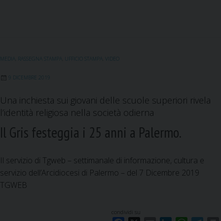
a
m
i
h
e
e
:
c
a
n
a
l
i
c
e
i
k
t
e
h
b
l
e
s
g
e
o
d
A
r
f
MEDIA
,
RASSEGNA STAMPA
,
UFFICIO STAMPA
,
VIDEO
o
I
p
a
a
k
n
p
m
9 DICEMBRE 2019
r
e
Una inchiesta sui giovani delle scuole superiori rivela
?
l’identità religiosa nella società odierna
?
Il Gris festeggia i 25 anni a Palermo.
Il servizio di Tgweb – settimanale di informazione, cultura e
servizio dell’Arcidiocesi di Palermo – del 7 Dicembre 2019
TGWEB
condividi su