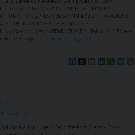
Dichiarazione/compromesso con il governo svizzero. 1.
l
l
https://ibb.co/3BwDMsx COPERTINA della RIVISTA 1
a
a
OTTOBRE 1943 2. https://ibb.co/7NNnb9d DICHIARAZIONE
T
B
AL GOVERNO SVIZZERO/ ERKLÄRUNG 3.
N
i
https://ibb.co/NtMWznh TRADUZIONE in ITALIANO 4. Potete
M
b
richiedermi copia in …
Continua a leggere
T
»
t
b
o
r
i
r
condividi su
a
a
r
F
X
E
L
W
T
d
e
e
a
m
i
h
e
u
l
c
d
a
n
a
l
i
c
’
e
i
k
t
e
i
e
a
b
l
e
s
g
G
c
r
o
d
A
r
u
o
MEDIA
,
VIDEO
c
o
I
p
a
a
s
h
k
n
p
m
r
1 GENNAIO 2020
ì
e
d
L
Dal canale Youtube di Don Stefano Greco - Cosa
o
i
u
insegna realmente La Torre di Guardia? -
l