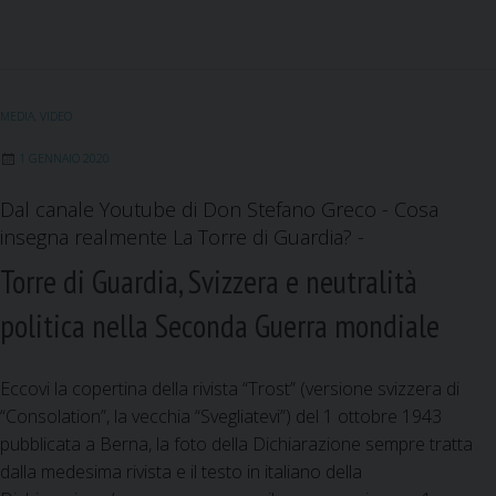
r
l
c
a
n
a
l
i
i
e
i
k
t
e
o
s
b
l
e
s
g
g
e
o
d
A
r
i
MEDIA
,
VIDEO
o
o
I
p
a
a
…
k
n
p
m
:
1 GENNAIO 2020
”
c
Dal canale Youtube di Don Stefano Greco - Cosa
.
h
insegna realmente La Torre di Guardia? -
P
i
e
h
Torre di Guardia, Svizzera e neutralità
r
a
politica nella Seconda Guerra mondiale
c
r
h
a
è
g
Eccovi la copertina della rivista “Trost” (versione svizzera di
s
i
“Consolation”, la vecchia “Svegliatevi”) del 1 ottobre 1943
o
o
pubblicata a Berna, la foto della Dichiarazione sempre tratta
l
n
dalla medesima rivista e il testo in italiano della
o
e