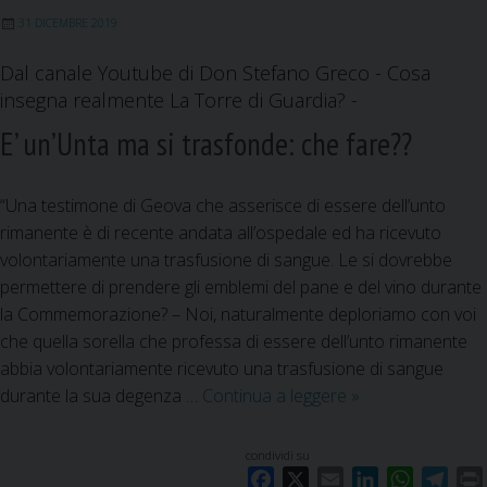
r
i
k
n
p
m
31 DICEMBRE 2019
d
t
i
à
Dal canale Youtube di Don Stefano Greco - Cosa
a
p
insegna realmente La Torre di Guardia? -
?
o
E’ un’Unta ma si trasfonde: che fare??
l
i
t
“Una testimone di Geova che asserisce di essere dell’unto
i
rimanente è di recente andata all’ospedale ed ha ricevuto
c
volontariamente una trasfusione di sangue. Le si dovrebbe
a
permettere di prendere gli emblemi del pane e del vino durante
n
la Commemorazione? – Noi, naturalmente deploriamo con voi
e
che quella sorella che professa di essere dell’unto rimanente
l
abbia volontariamente ricevuto una trasfusione di sangue
l
durante la sua degenza …
Continua a leggere
E
»
a
’
S
u
condividi su
e
n
F
X
E
L
W
T