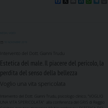
F
X
E
L
W
T
a
m
i
h
e
c
a
n
a
l
i
e
i
k
t
e
b
l
e
s
g
o
d
A
r
MEDIA
,
VIDEO
o
I
p
a
k
n
p
m
10 NOVEMBRE 2019
Intervento del Dott. Gianni Trudu
Estetica del male. Il piacere del pericolo, la
perdita del senso della bellezza
Voglio una vita spericolata
Intervento del Dott. Gianni Trudu, psicologo clinico, “VOGLIO
UNA VITA SPERICOLATA” alla conferenza del GRIS di Reggio