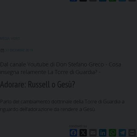
c
’
a
m
i
h
e
o
c
a
U
n
a
l
i
n
e
i
k
t
e
n
d
b
l
e
s
g
t
a
o
d
A
r
a
MEDIA
,
VIDEO
G
o
I
p
a
m
u
k
n
p
m
a
31 DICEMBRE 2019
e
s
Dal canale Youtube di Don Stefano Greco - Cosa
r
i
insegna relamente La Torre di Guardia? -
r
t
a
r
Adorare: Russell o Gesù?
m
a
o
s
Parlo del cambiamento dottrinale della Torre di Guardia a
n
f
riguardo dell’adorazione da rendere a Gesù.
d
o
i
n
a
condividi su
d
F
X
l
E
L
W
T
e