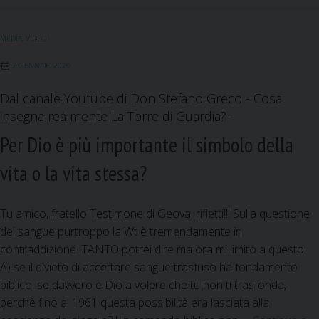
b
l
e
s
g
o
d
A
r
MEDIA
,
VIDEO
o
I
p
a
k
n
p
m
7 GENNAIO 2020
Dal canale Youtube di Don Stefano Greco - Cosa
insegna realmente La Torre di Guardia? -
Per Dio è più importante il simbolo della
vita o la vita stessa?
Tu amico, fratello Testimone di Geova, rifletti!!! Sulla questione
del sangue purtroppo la Wt è tremendamente in
contraddizione. TANTO potrei dire ma ora mi limito a questo:
A) se il divieto di accettare sangue trasfuso ha fondamento
biblico, se davvero è Dio a volere che tu non ti trasfonda,
perchè fino al 1961 questa possibilità era lasciata alla