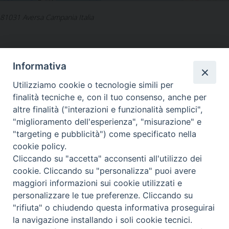
81031 Aversa Campania Italia
Informativa
Utilizziamo cookie o tecnologie simili per
LA SEDE NAZIONALE DEL
finalità tecniche e, con il tuo consenso, anche per
GRIS è in Via del Monte 5 -
altre finalità ("interazioni e funzionalità semplici",
40126 Bologna, Italia
"miglioramento dell'esperienza", "misurazione" e
Tel: +39 051 260011
"targeting e pubblicità") come specificato nella
Cel: +39 3443421174 (dal lun al ven ore 9-13)
cookie policy.
Fax: +39 051 224618
Email:
info@gris.org
Cliccando su "accetta" acconsenti all'utilizzo dei
PEC:
gris@pec.chiesacattolica.it
cookie. Cliccando su "personalizza" puoi avere
maggiori informazioni sui cookie utilizzati e
personalizzare le tue preferenze. Cliccando su
"rifiuta" o chiudendo questa informativa proseguirai
la navigazione installando i soli cookie tecnici.