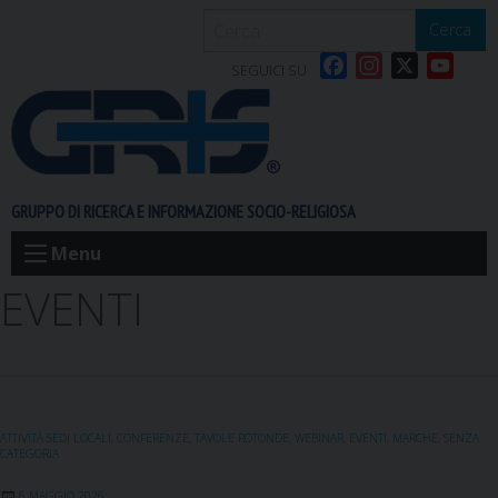
S
Cerca
k
F
I
X
Y
i
SEGUICI SU
a
n
o
p
c
s
u
t
e
t
T
o
b
a
u
c
o
g
b
o
GRUPPO DI RICERCA E INFORMAZIONE SOCIO-RELIGIOSA
o
r
e
n
k
a
t
Menu
m
e
EVENTI
n
t
ATTIVITÀ SEDI LOCALI
,
CONFERENZE, TAVOLE ROTONDE, WEBINAR
,
EVENTI
,
MARCHE
,
SENZA
CATEGORIA
6 MAGGIO 2026