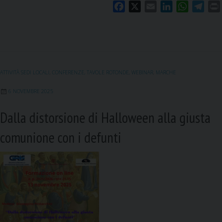
F
X
E
L
W
T
a
m
i
h
e
c
a
n
a
l
i
e
i
k
t
e
b
l
e
s
g
o
d
A
r
ATTIVITÀ SEDI LOCALI
,
CONFERENZE, TAVOLE ROTONDE, WEBINAR
,
MARCHE
o
I
p
a
k
n
p
m
6 NOVEMBRE 2025
Dalla distorsione di Halloween alla giusta
comunione con i defunti