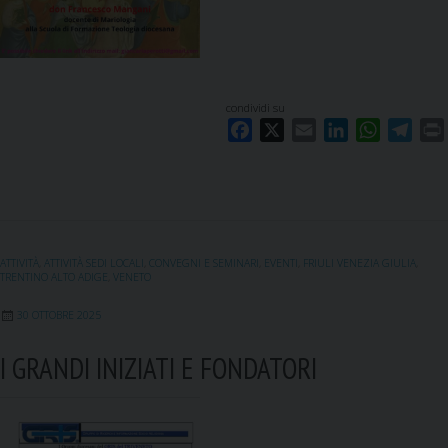
condividi su
F
X
E
L
W
T
a
m
i
h
e
c
a
n
a
l
i
e
i
k
t
e
b
l
e
s
g
o
d
A
r
ATTIVITÀ
,
ATTIVITÀ SEDI LOCALI
,
CONVEGNI E SEMINARI
,
EVENTI
,
FRIULI VENEZIA GIULIA
,
o
I
p
a
TRENTINO ALTO ADIGE
,
VENETO
k
n
p
m
30 OTTOBRE 2025
I GRANDI INIZIATI E FONDATORI