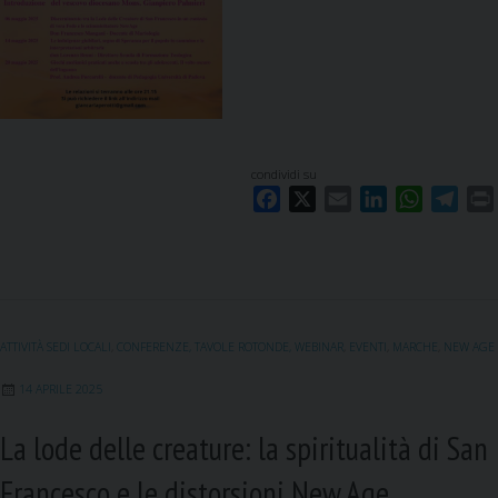
condividi su
F
X
E
L
W
T
a
m
i
h
e
c
a
n
a
l
i
e
i
k
t
e
b
l
e
s
g
o
d
A
r
ATTIVITÀ SEDI LOCALI
,
CONFERENZE, TAVOLE ROTONDE, WEBINAR
,
EVENTI
,
MARCHE
,
NEW AGE
o
I
p
a
k
n
p
m
14 APRILE 2025
La lode delle creature: la spiritualità di San
Francesco e le distorsioni New Age