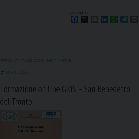
condividi su
F
X
E
L
W
T
a
m
i
h
e
c
a
n
a
l
i
e
i
k
t
e
b
l
e
s
g
o
d
A
r
ATTIVITÀ
,
ATTIVITÀ SEDI LOCALI
,
EVENTI
,
MARCHE
o
I
p
a
k
n
p
m
14 APRILE 2025
Formazione on line GRIS – San Benedetto
del Tronto