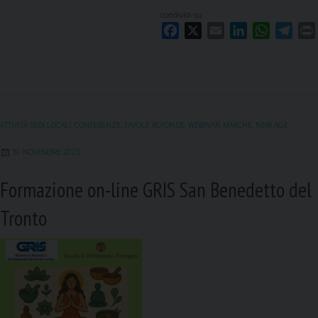
condividi su
F
X
E
L
W
T
a
m
i
h
e
c
a
n
a
l
i
e
i
k
t
e
b
l
e
s
g
o
d
A
r
ATTIVITÀ SEDI LOCALI
,
CONFERENZE, TAVOLE ROTONDE, WEBINAR
,
MARCHE
,
NEW AGE
o
I
p
a
k
n
p
m
30 NOVEMBRE 2025
Formazione on-line GRIS San Benedetto del
Tronto