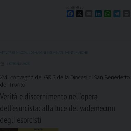
condividi su
F
X
E
L
W
T
a
m
i
h
e
c
a
n
a
l
i
e
i
k
t
e
b
l
e
s
g
o
d
A
r
ATTIVITÀ SEDI LOCALI
,
CONVEGNI E SEMINARI
,
EVENTI
,
MARCHE
o
I
p
a
k
n
p
m
16 OTTOBRE 2025
XVII convegno del GRIS della Diocesi di San Benedetto
del Tronto
Verità e discernimento nell’opera
dell’esorcista: alla luce del vademecum
degli esorcisti