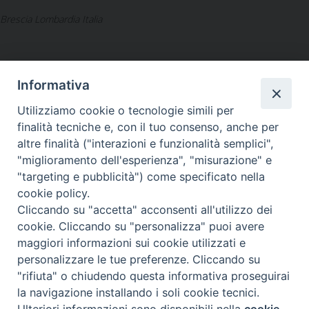
Brescia Lombardia Italia
Informativa
Utilizziamo cookie o tecnologie simili per
LA SEDE NAZIONALE DEL
finalità tecniche e, con il tuo consenso, anche per
GRIS è in Via del Monte 5 -
altre finalità ("interazioni e funzionalità semplici",
40126 Bologna, Italia
"miglioramento dell'esperienza", "misurazione" e
Tel: +39 051 260011
"targeting e pubblicità") come specificato nella
Cel: +39 3443421174 (dal lun al ven ore 9-13)
cookie policy.
Fax: +39 051 224618
Email:
info@gris.org
Cliccando su "accetta" acconsenti all'utilizzo dei
PEC:
gris@pec.chiesacattolica.it
cookie. Cliccando su "personalizza" puoi avere
maggiori informazioni sui cookie utilizzati e
personalizzare le tue preferenze. Cliccando su
"rifiuta" o chiudendo questa informativa proseguirai
la navigazione installando i soli cookie tecnici.