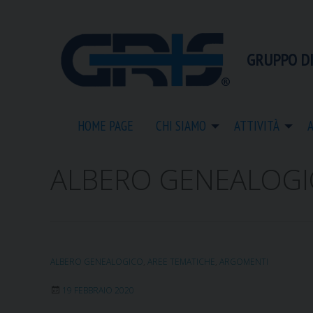
S
k
i
GRUPPO DI
p
t
o
c
HOME PAGE
CHI SIAMO
ATTIVITÀ
o
n
t
ALBERO GENEALOG
e
n
t
ALBERO GENEALOGICO
,
AREE TEMATICHE
,
ARGOMENTI
19 FEBBRAIO 2020