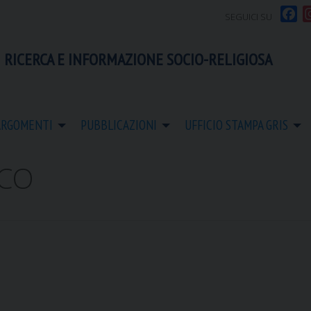
F
SEGUICI SU
a
c
 RICERCA E INFORMAZIONE SOCIO-RELIGIOSA
e
b
o
o
ARGOMENTI
PUBBLICAZIONI
UFFICIO STAMPA GRIS
k
ICO