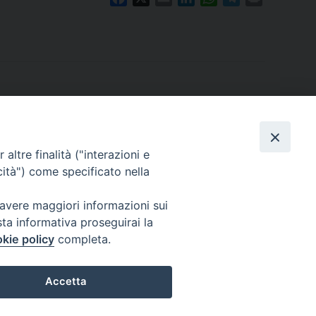
a
m
i
h
e
r
c
a
n
a
l
i
e
i
k
t
e
n
b
l
e
s
g
t
o
d
A
r
o
I
p
a
k
n
p
m
altre finalità ("interazioni e
cità") come specificato nella
 avere maggiori informazioni sui
sta informativa proseguirai la
kie policy
completa.
Accetta