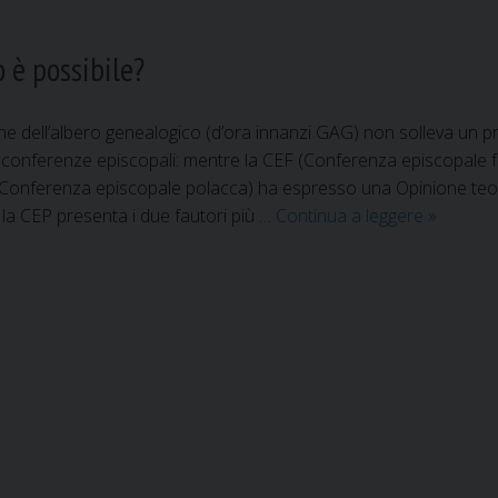
 è possibile?
ne dell’albero genealogico (d’ora innanzi GAG) non solleva un 
 conferenze episcopali: mentre la CEF (Conferenza episcopale f
(Conferenza episcopale polacca) ha espresso una Opinione teolo
 la CEP presenta i due fautori più …
Continua a leggere
L
»
a
g
u
a
r
i
g
i
o
n