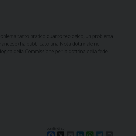
problema tanto pratico quanto teologico, un problema
rancese) ha pubblicato una Nota dottrinale nel
gica della Commissione per la dottrina della fede
condividi su
F
X
E
L
W
T
P