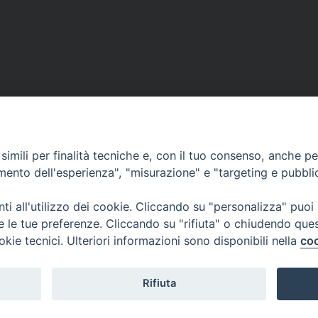
e
d
e
l
l
’
a
l
imili per finalità tecniche e, con il tuo consenso, anche per 
b
 - 40126 Bologna, Italia
amento dell'esperienza", "misurazione" e "targeting e pubbli
e
r
i all'utilizzo dei cookie. Cliccando su "personalizza" puoi
o
re le tue preferenze. Cliccando su "rifiuta" o chiudendo que
g
okie tecnici. Ulteriori informazioni sono disponibili nella
coo
e
n
e
Rifiuta
a
l