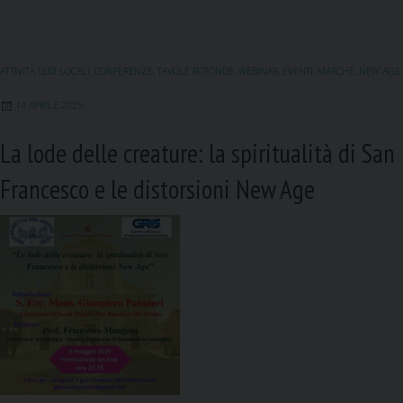
e
i
k
t
e
b
l
e
s
g
o
d
A
r
ATTIVITÀ SEDI LOCALI
,
CONFERENZE, TAVOLE ROTONDE, WEBINAR
,
EVENTI
,
MARCHE
,
NEW AGE
o
I
p
a
k
n
p
m
14 APRILE 2025
La lode delle creature: la spiritualità di San
Francesco e le distorsioni New Age