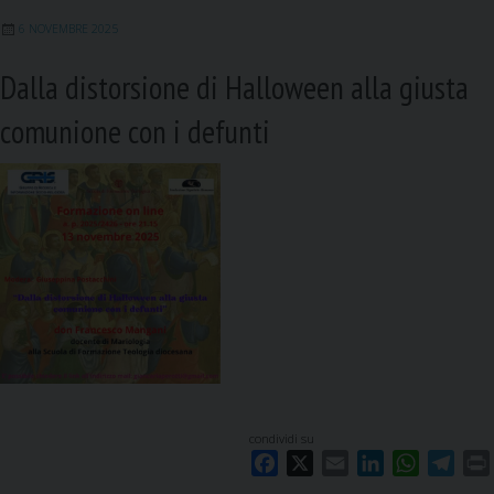
k
n
p
m
6 NOVEMBRE 2025
Dalla distorsione di Halloween alla giusta
comunione con i defunti
condividi su
F
X
E
L
W
T
a
m
i
h
e