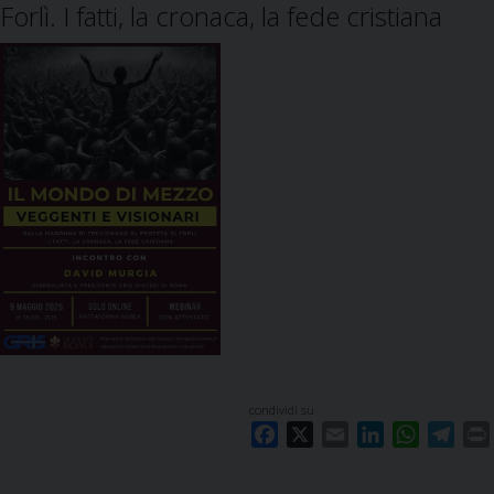
Forlì. I fatti, la cronaca, la fede cristiana
condividi su
F
X
E
L
W
T
a
m
i
h
e
c
a
n
a
l
i