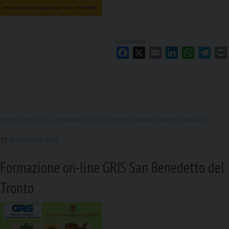
condividi su
F
X
E
L
W
T
a
m
i
h
e
c
a
n
a
l
i
e
i
k
t
e
b
l
e
s
g
o
d
A
r
ATTIVITÀ SEDI LOCALI
,
CONFERENZE, TAVOLE ROTONDE, WEBINAR
,
MARCHE
,
NEW AGE
o
I
p
a
k
n
p
m
30 NOVEMBRE 2025
Formazione on-line GRIS San Benedetto del
Tronto