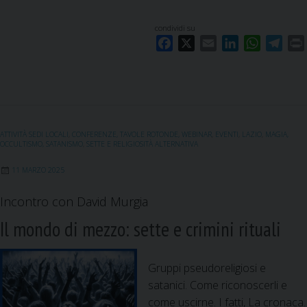
condividi su
F
X
E
L
W
T
a
m
i
h
e
c
a
n
a
l
i
e
i
k
t
e
b
l
e
s
g
o
d
A
r
ATTIVITÀ SEDI LOCALI
,
CONFERENZE, TAVOLE ROTONDE, WEBINAR
,
EVENTI
,
LAZIO
,
MAGIA,
o
I
p
a
OCCULTISMO, SATANISMO
,
SETTE E RELIGIOSITÀ ALTERNATIVA
k
n
p
m
11 MARZO 2025
Incontro con David Murgia
Il mondo di mezzo: sette e crimini rituali
Gruppi pseudoreligiosi e
satanici. Come riconoscerli e
come uscirne. I fatti, La cronaca.