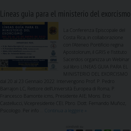
Lineas guìa para el ministerio del exorcismo
La Conferenza Episcopale del
Costa Rica, in collaborazione
con l’Ateneo Pontificio regina
Apostolorum, il GRIS e l’Istituto
Sacerdos organizza un Webinar
sul libro LINEAS GUIA PARA EL
MINISTERIO DEL EXORCISMO
dal 20 al 23 Gennaio 2022. Intervengono Prof. P. Pedro
Barrajon LC, Rettore dell’Università Europea di Roma; P.
Francesco Bamonte icms, Presidente AIE; Mons. Erio
Castellucci, Vicepresidente CEI; Pbro. Dott. Fernando Muñoz,
Psicologo. Per info …
Continua a leggere
L
»
i
n
condividi su