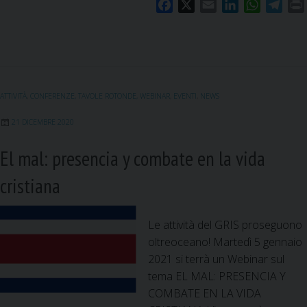
e
F
X
E
L
W
T
a
a
m
i
h
e
c
s
a
n
a
l
i
e
i
k
t
e
g
b
l
e
s
g
u
o
d
A
r
ì
ATTIVITÀ
,
CONFERENZE, TAVOLE ROTONDE, WEBINAR
,
EVENTI
,
NEWS
o
I
p
a
a
k
n
p
m
p
21 DICEMBRE 2020
a
El mal: presencia y combate en la vida
r
a
cristiana
e
l
Le attività del GRIS proseguono
m
oltreoceano! Martedì 5 gennaio
i
2021 si terrà un Webinar sul
n
tema EL MAL: PRESENCIA Y
i
COMBATE EN LA VIDA
s