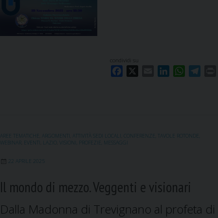
condividi su
F
X
E
L
W
T
a
m
i
h
e
c
a
n
a
l
i
e
i
k
t
e
b
l
e
s
g
o
d
A
r
AREE TEMATICHE
,
ARGOMENTI
,
ATTIVITÀ SEDI LOCALI
,
CONFERENZE, TAVOLE ROTONDE,
o
I
p
a
WEBINAR
,
EVENTI
,
LAZIO
,
VISIONI, PROFEZIE, MESSAGGI
k
n
p
m
22 APRILE 2025
Il mondo di mezzo. Veggenti e visionari
Dalla Madonna di Trevignano al profeta di