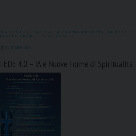
c
a
n
a
l
i
e
i
k
t
e
b
l
e
s
g
o
d
A
r
ATTIVITÀ SEDI LOCALI
,
CONFERENZE, TAVOLE ROTONDE, WEBINAR
,
EVENTI
,
ISTITUTO DI ALTA
o
I
p
a
FORMAZIONE “MARINELLI – PASSALACQUA”
,
SICILIA
k
n
p
m
30 OTTOBRE 2025
FEDE 4.0 – IA e Nuove Forme di Spiritualità