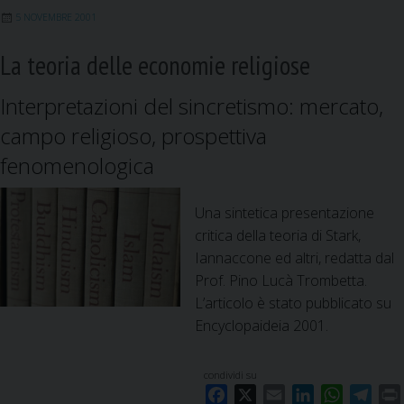
k
n
p
m
5 NOVEMBRE 2001
La teoria delle economie religiose
Interpretazioni del sincretismo: mercato,
campo religioso, prospettiva
fenomenologica
Una sintetica presentazione
critica della teoria di Stark,
Iannaccone ed altri, redatta dal
Prof. Pino Lucà Trombetta.
L’articolo è stato pubblicato su
Encyclopaideia 2001.
condividi su
F
X
E
L
W
T