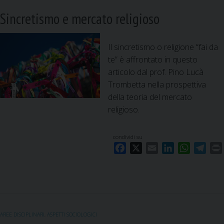
Sincretismo e mercato religioso
Il sincretismo o religione “fai da
te” è affrontato in questo
articolo dal prof. Pino Lucà
Trombetta nella prospettiva
della teoria del mercato
religioso.
condividi su
F
X
E
L
W
T
a
m
i
h
e
c
a
n
a
l
i
e
i
k
t
e
b
l
e
s
g
o
d
A
r
AREE DISCIPLINARI
,
ASPETTI SOCIOLOGICI
o
I
p
a