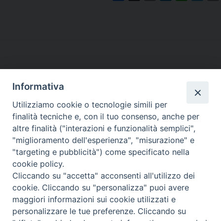
a
m
i
h
e
c
a
n
a
l
i
e
i
k
t
e
b
l
e
s
g
o
d
A
r
P
o
I
p
a
o
k
n
p
m
Informativa
s
t
Utilizziamo cookie o tecnologie simili per
LA SEDE NAZIONALE DEL
N
finalità tecniche e, con il tuo consenso, anche per
GRIS è in Via del Monte 5 -
a
altre finalità ("interazioni e funzionalità semplici",
40126 Bologna, Italia
v
"miglioramento dell'esperienza", "misurazione" e
Tel: +39 051 260011
i
"targeting e pubblicità") come specificato nella
Cel: +39 3443421174 (dal lun al ven ore 9-13)
cookie policy.
g
Fax: +39 051 224618
Email:
info@gris.org
Cliccando su "accetta" acconsenti all'utilizzo dei
a
PEC:
gris@pec.chiesacattolica.it
cookie. Cliccando su "personalizza" puoi avere
t
maggiori informazioni sui cookie utilizzati e
i
personalizzare le tue preferenze. Cliccando su
o