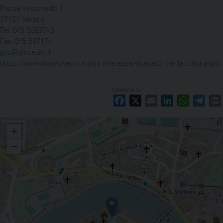
Piazza Vescovado 7
37121 Verona
Tel: 045 8083745
Fax: 045 597174
gris@diocesivr.it
https://www.diocesiverona.it/mi-interessa/vicariato-per-la-cultura/gris
condividi su
F
X
E
L
W
T
a
m
i
h
e
Verona
c
a
n
a
l
i
+
e
i
k
t
e
−
b
l
e
s
g
o
d
A
r
o
I
p
a
k
n
p
m