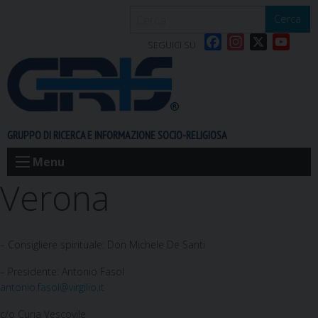
S
Cerca
k
F
I
X
Y
i
SEGUICI SU
a
n
o
p
c
s
u
t
e
t
T
o
b
a
u
c
o
g
b
o
GRUPPO DI RICERCA E INFORMAZIONE SOCIO-RELIGIOSA
o
r
e
n
k
a
t
Menu
m
e
Verona
n
t
– Consigliere spirituale: Don Michele De Santi
– Presidente: Antonio Fasol
antonio.fasol@virgilio.it
c/o Curia Vescovile