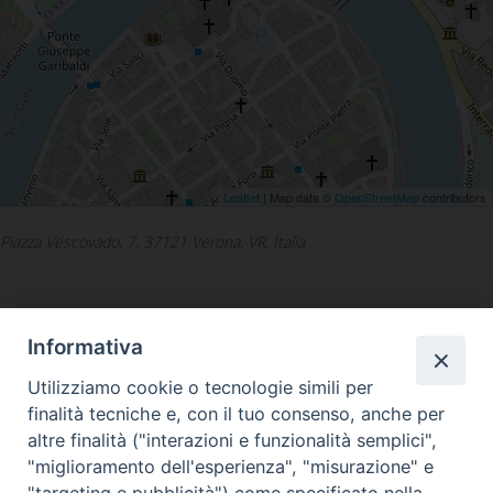
Leaflet
| Map data ©
OpenStreetMap
contributors
Piazza Vescovado, 7, 37121 Verona, VR, Italia
Informativa
Utilizziamo cookie o tecnologie simili per
LA SEDE NAZIONALE DEL
finalità tecniche e, con il tuo consenso, anche per
GRIS è in Via del Monte 5 -
altre finalità ("interazioni e funzionalità semplici",
40126 Bologna, Italia
"miglioramento dell'esperienza", "misurazione" e
Tel: +39 051 260011