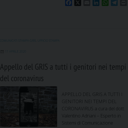
F
X
E
L
W
T
a
m
i
h
e
c
a
n
a
l
i
e
i
k
t
e
b
l
e
s
g
o
d
A
r
COMUNICATI STAMPA GRIS
,
UFFICIO STAMPA
o
I
p
a
k
n
p
m
17 APRILE 2020
Appello del GRIS a tutti i genitori nei tempi
del coronavirus
APPELLO DEL GRIS A TUTTI I
GENITORI NEI TEMPI DEL
CORONAVIRUS a cura del dott.
Valentino Adriani – Esperto in
Sistemi di Comunicazione