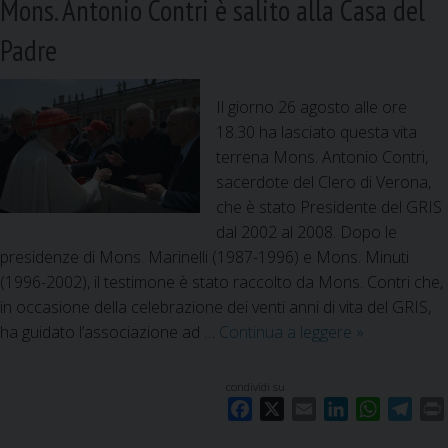
Mons. Antonio Contri è salito alla Casa del
I
S
Padre
a
t
Il giorno 26 agosto alle ore
u
18.30 ha lasciato questa vita
t
terrena Mons. Antonio Contri,
t
sacerdote del Clero di Verona,
i
che è stato Presidente del GRIS
i
dal 2002 al 2008. Dopo le
g
presidenze di Mons. Marinelli (1987-1996) e Mons. Minuti
e
(1996-2002), il testimone è stato raccolto da Mons. Contri che,
n
in occasione della celebrazione dei venti anni di vita del GRIS,
i
ha guidato l’associazione ad …
Continua a leggere
M
»
t
o
o
n
r
condividi su
s
F
i
X
E
L
W
T
.
a
m
i
h
e
n