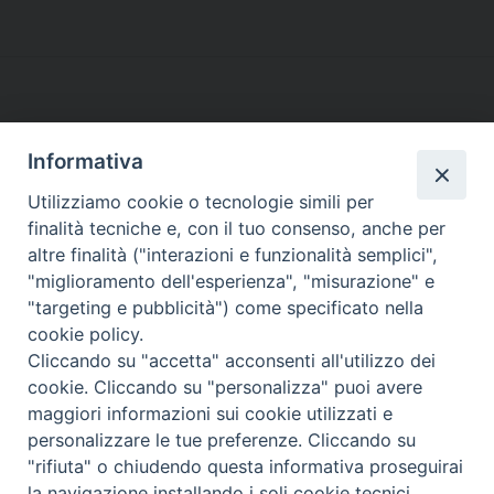
c
a
n
A
a
l
i
e
e
i
k
t
e
n
i
b
l
e
s
g
t
t
o
d
A
r
o
e
P
o
I
p
a
n
m
o
k
n
p
m
i
p
Informativa
s
o
i
t
C
Utilizziamo cookie o tecnologie simili per
d
LA SEDE NAZIONALE DEL
N
finalità tecniche e, con il tuo consenso, anche per
o
e
GRIS è in Via del Monte 5 -
a
altre finalità ("interazioni e funzionalità semplici",
n
l
40126 Bologna, Italia
v
"miglioramento dell'esperienza", "misurazione" e
t
c
Tel: +39 051 260011
i
"targeting e pubblicità") come specificato nella
Cel: +39 3443421174 (dal lun al ven ore 9-13)
r
o
cookie policy.
g
Fax: +39 051 224618
i
r
Email:
info@gris.org
Cliccando su "accetta" acconsenti all'utilizzo dei
a
è
o
PEC:
gris@pec.chiesacattolica.it
cookie. Cliccando su "personalizza" puoi avere
t
s
n
maggiori informazioni sui cookie utilizzati e
i
a
a
personalizzare le tue preferenze. Cliccando su
l
o
v
"rifiuta" o chiudendo questa informativa proseguirai
i
n
i
la navigazione installando i soli cookie tecnici.