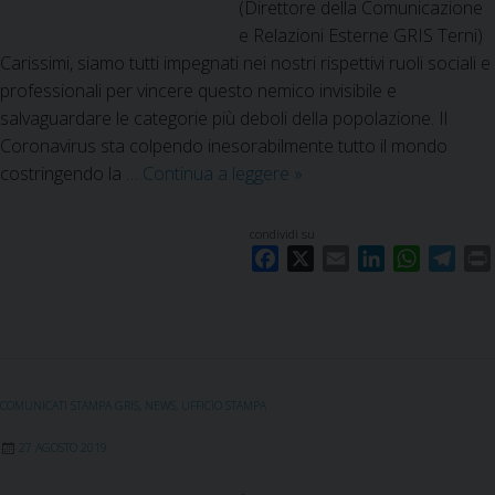
(Direttore della Comunicazione
e Relazioni Esterne GRIS Terni)
Carissimi, siamo tutti impegnati nei nostri rispettivi ruoli sociali e
professionali per vincere questo nemico invisibile e
salvaguardare le categorie più deboli della popolazione. Il
Coronavirus sta colpendo inesorabilmente tutto il mondo
costringendo la …
Continua a leggere
A
»
p
p
condividi su
e
F
X
E
L
W
T
l
a
m
i
h
e
c
l
a
n
a
l
i
e
i
k
t
e
o
b
l
e
s
g
d
o
d
A
r
e
COMUNICATI STAMPA GRIS
,
NEWS
,
UFFICIO STAMPA
o
I
p
a
l
k
n
p
m
G
27 AGOSTO 2019
R