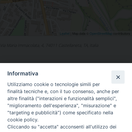
Leaflet
| Map data ©
OpenStreetMap
contributors
Via Maria Immacolata, 4, 74011 Castellaneta, TA, Italia
Informativa
Utilizziamo cookie o tecnologie simili per
LA SEDE NAZIONALE DEL
finalità tecniche e, con il tuo consenso, anche per
GRIS è in Via del Monte 5 -
altre finalità ("interazioni e funzionalità semplici",
40126 Bologna, Italia
"miglioramento dell'esperienza", "misurazione" e
Tel: +39 051 260011
"targeting e pubblicità") come specificato nella
Cel: +39 3443421174 (dal lun al ven ore 9-13)
cookie policy.
Fax: +39 051 224618
Email:
info@gris.org
Cliccando su "accetta" acconsenti all'utilizzo dei