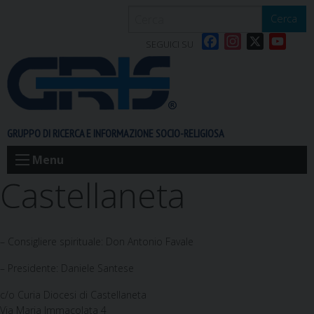
S
Cerca
k
F
I
X
Y
i
SEGUICI SU
a
n
o
p
c
s
u
t
e
t
T
o
b
a
u
c
o
g
b
o
GRUPPO DI RICERCA E INFORMAZIONE SOCIO-RELIGIOSA
o
r
e
n
k
a
t
Menu
m
e
Castellaneta
n
t
– Consigliere spirituale: Don Antonio Favale
– Presidente: Daniele Santese
c/o Curia Diocesi di Castellaneta
Via Maria Immacolata 4