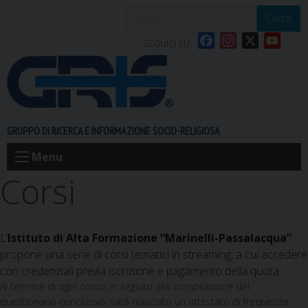
S
Cerca
k
F
I
X
Y
i
SEGUICI SU
a
n
o
p
c
s
u
t
e
t
T
o
b
a
u
c
o
g
b
o
GRUPPO DI RICERCA E INFORMAZIONE SOCIO-RELIGIOSA
o
r
e
n
k
a
t
Menu
m
e
Corsi
n
t
L’
Istituto di Alta Formazione “Marinelli-Passalacqua”
propone una serie di corsi tematici in streaming, a cui accedere
con credenziali previa iscrizione e pagamento della quota.
Al termine di ogni corso, in seguito alla compilazione del
questionario conclusivo, sarà rilasciato un attestato di frequenza.