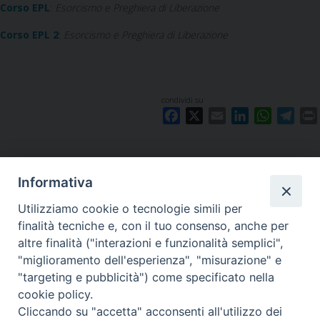
Corso EPL
:
Esorcismo e Preghiera di Liberazione
Corso EPL 2
:
Esorcismo e Preghiera di Liberazione
condividi su
F
X
E
L
W
T
a
m
i
h
e
c
a
n
a
l
i
e
i
k
t
e
Informativa
b
l
e
s
g
o
d
A
r
Utilizziamo cookie o tecnologie simili per
LA SEDE NAZIONALE DEL
o
I
p
a
finalità tecniche e, con il tuo consenso, anche per
GRIS è in Via del Monte 5 -
k
n
p
m
altre finalità ("interazioni e funzionalità semplici",
40126 Bologna, Italia
"miglioramento dell'esperienza", "misurazione" e
Tel: +39 051 260011
"targeting e pubblicità") come specificato nella
Cel: +39 3443421174 (dal lun al ven ore 9-13)
cookie policy.
Fax: +39 051 224618
Email:
info@gris.org
Cliccando su "accetta" acconsenti all'utilizzo dei