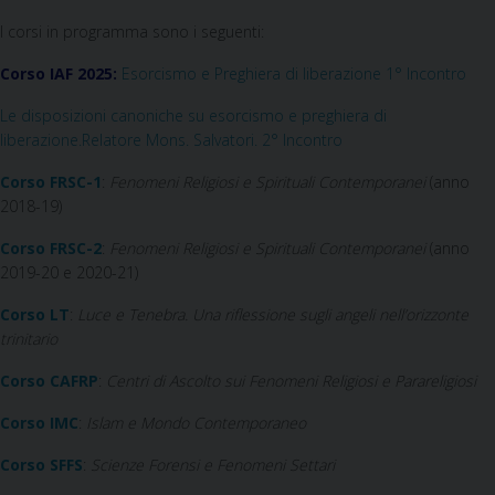
I corsi in programma sono i seguenti:
Corso IAF 2025:
Esorcismo e Preghiera di liberazione 1° Incontro
Le disposizioni canoniche su esorcismo e preghiera di
liberazione.Relatore Mons. Salvatori. 2° Incontro
Corso FRSC-1
:
Fenomeni Religiosi e Spirituali Contemporanei
(anno
2018-19)
Corso FRSC-2
:
Fenomeni Religiosi e Spirituali Contemporanei
(anno
2019-20 e 2020-21)
Corso LT
:
Luce e Tenebra. Una riflessione sugli angeli nell’orizzonte
trinitario
Corso CAFRP
:
Centri di Ascolto sui Fenomeni Religiosi e Parareligiosi
Corso IMC
:
Islam e Mondo Contemporaneo
Corso
SFFS
:
Scienze Forensi e Fenomeni Settari