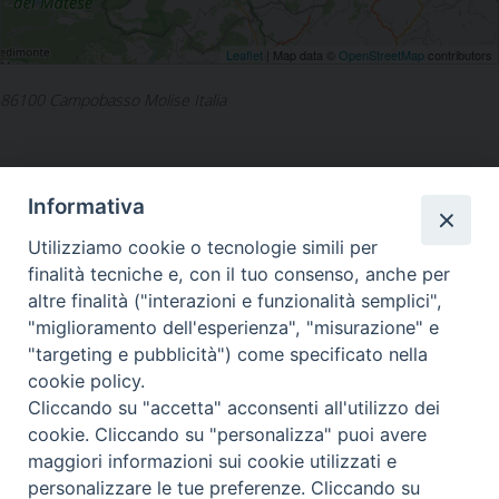
Leaflet
| Map data ©
OpenStreetMap
contributors
86100 Campobasso Molise Italia
Informativa
Utilizziamo cookie o tecnologie simili per
LA SEDE NAZIONALE DEL
finalità tecniche e, con il tuo consenso, anche per
GRIS è in Via del Monte 5 -
altre finalità ("interazioni e funzionalità semplici",
40126 Bologna, Italia
"miglioramento dell'esperienza", "misurazione" e
Tel: +39 051 260011
"targeting e pubblicità") come specificato nella
Cel: +39 3443421174 (dal lun al ven ore 9-13)
cookie policy.
Fax: +39 051 224618
Email:
info@gris.org
Cliccando su "accetta" acconsenti all'utilizzo dei
PEC:
gris@pec.chiesacattolica.it
cookie. Cliccando su "personalizza" puoi avere
maggiori informazioni sui cookie utilizzati e
personalizzare le tue preferenze. Cliccando su