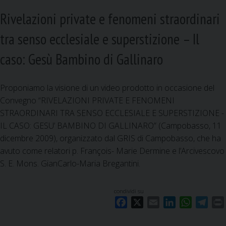
Rivelazioni private e fenomeni straordinari
tra senso ecclesiale e superstizione – Il
caso: Gesù Bambino di Gallinaro
Proponiamo la visione di un video prodotto in occasione del
Convegno “RIVELAZIONI PRIVATE E FENOMENI
STRAORDINARI TRA SENSO ECCLESIALE E SUPERSTIZIONE -
IL CASO: GESU’ BAMBINO DI GALLINARO” (Campobasso, 11
dicembre 2009), organizzato dal GRIS di Campobasso, che ha
avuto come relatori p. François- Marie Dermine e l’Arcivescovo
S. E. Mons. GianCarlo-Maria Bregantini.
condividi su
F
X
E
L
W
T
a
m
i
h
e