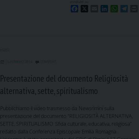
condividi su
F
X
E
L
W
T
a
m
i
h
e
c
a
n
a
l
i
e
i
k
t
e
b
l
e
s
g
o
d
A
r
VIDEO
o
I
p
a
k
n
p
m
15 FEBBRAIO 2014
COMMENT
Presentazione del documento Religiosità
alternativa, sette, spiritualismo
Pubblichiamo il video trasmesso da Newsrimini sulla
presentazione del documento “RELIGIOSITÀ ALTERNATIVA,
SETTE, SPIRITUALISMO. Sfida culturale, educativa, religiosa”
redatto dalla Conferenza Episcopale Emilia Romagna.