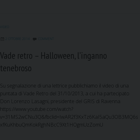
c
a
n
a
l
i
e
i
k
t
e
b
l
e
s
g
o
d
A
r
VIDEO
o
I
p
a
k
n
p
m
2 OTTOBRE 2014
COMMENT
Vade retro – Halloween, l’inganno
tenebroso
Su segnalazione di una lettrice pubblichiamo il video di una
puntata di Vade Retro del 31/10/2013, a cui ha partecipato
Don Lorenzo Lasagni, presidente del GRIS di Ravenna.
https://www.youtube.com/watch?
v=31MS2wCNu3Q&fbclid=IwAR2f3KxTz6KaI5aQu3OB3MQ6s
xfKuKhbuQmKokRghNBcC9Xt1HOgmUzZomU