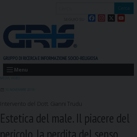
S
Cerca
k
F
I
X
Y
i
SEGUICI SU
a
n
o
p
c
s
u
t
e
t
T
o
b
a
u
c
o
g
b
o
GRUPPO DI RICERCA E INFORMAZIONE SOCIO-RELIGIOSA
o
r
e
n
k
a
t
Menu
m
e
MEDIA
,
VIDEO
n
10 NOVEMBRE 2019
t
Intervento del Dott. Gianni Trudu
Estetica del male. Il piacere del
pericolo, la perdita del senso