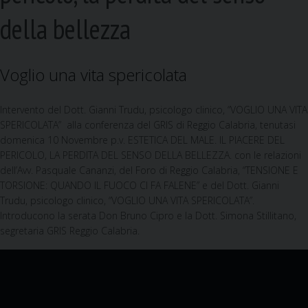
della bellezza
Voglio una vita spericolata
Intervento del Dott. Gianni Trudu, psicologo clinico, “VOGLIO UNA VITA
SPERICOLATA” alla conferenza del GRIS di Reggio Calabria, tenutasi
domenica 10 Novembre p.v. ESTETICA DEL MALE. IL PIACERE DEL
PERICOLO, LA PERDITA DEL SENSO DELLA BELLEZZA. con le relazioni
dell’Avv. Pasquale Cananzi, del Foro di Reggio Calabria, “TENSIONE E
TORSIONE: QUANDO IL FUOCO CI FA FALENE” e del Dott. Gianni
Trudu, psicologo clinico, “VOGLIO UNA VITA SPERICOLATA”.
Introducono la serata Don Bruno Cipro e la Dott. Simona Stillitano,
segretaria GRIS Reggio Calabria.