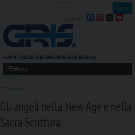
S
Cerca
k
F
I
X
Y
i
SEGUICI SU
a
n
o
p
c
s
u
t
e
t
T
o
b
a
u
c
o
g
b
o
GRUPPO DI RICERCA E INFORMAZIONE SOCIO-RELIGIOSA
o
r
e
n
k
a
t
Menu
m
e
MARCHE
,
NEWS
n
11 APRILE 2022
t
Gli angeli nella New Age e nella
Sacra Scrittura