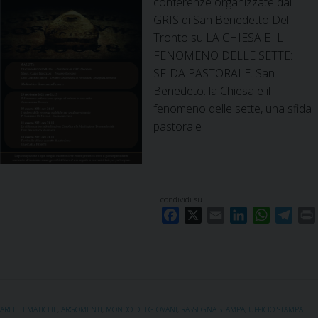
conferenze organizzate dal
GRIS di San Benedetto Del
Tronto su LA CHIESA E IL
FENOMENO DELLE SETTE:
SFIDA PASTORALE. San
Benedeto: la Chiesa e il
fenomeno delle sette, una sfida
pastorale
condividi su
F
X
E
L
W
T
a
m
i
h
e
c
a
n
a
l
i
e
i
k
t
e
b
l
e
s
g
o
d
A
r
AREE TEMATICHE
,
ARGOMENTI
,
MONDO DEI GIOVANI
,
RASSEGNA STAMPA
,
UFFICIO STAMPA
o
I
p
a