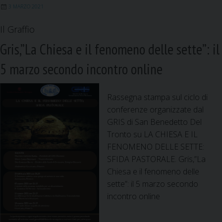
k
n
p
m
3 MARZO 2021
Il Graffio
Gris,”La Chiesa e il fenomeno delle sette”: il
5 marzo secondo incontro online
Rassegna stampa sul ciclo di
conferenze organizzate dal
GRIS di San Benedetto Del
Tronto su LA CHIESA E IL
FENOMENO DELLE SETTE:
SFIDA PASTORALE. Gris,”La
Chiesa e il fenomeno delle
sette”: il 5 marzo secondo
incontro online