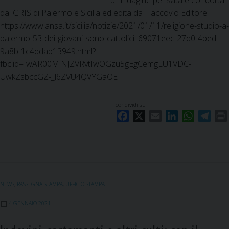
dal GRIS di Palermo e Sicilia ed edita da Flaccovio Editore.
https://www.ansa.it/sicilia/notizie/2021/01/11/religione-studio-a-
palermo-53-dei-giovani-sono-cattolici_69071eec-27d0-4bed-
9a8b-1c4ddab13949.html?
fbclid=IwAR00MiNJZVRvtIwOGzu5gEgCemgLU1VDC-
UwkZsbccGZ-_l6ZVU4QVYGaOE
condividi su
F
X
E
L
W
T
a
m
i
h
e
c
a
n
a
l
i
e
i
k
t
e
b
l
e
s
g
o
d
A
r
NEWS
,
RASSEGNA STAMPA
,
UFFICIO STAMPA
o
I
p
a
k
n
p
m
4 GENNAIO 2021