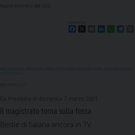
nuovo incontro del Gris
condividi su
F
X
E
L
W
T
a
m
i
h
e
c
a
n
a
l
i
e
i
k
t
e
b
l
e
s
g
o
d
A
r
AREE TEMATICHE
,
ARGOMENTI
,
MAGIA, OCCULTISMO, SATANISMO
,
NEWS
,
RASSEGNA STAMPA
,
o
I
p
a
UFFICIO STAMPA
k
n
p
m
8 MARZO 2021
Da Prealpina di domenica 7 marzo 2021
Il magistrato torna sulla fossa
Bestie di Satana ancora in TV