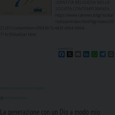
IDENTITÀ RELIGIOSA NELLA
SOCIETÀ CONTEMPORANEA.
https://www.rainews.it/tgr/sicilia/
notiziari/index.html?/tgr/video/20
21/01/ContentItem-0f943b15-443f-49b4-9964-
719c956a42a1.html
condividi su
F
X
E
L
W
T
a
m
i
h
e
c
a
n
a
l
i
e
i
k
t
e
b
l
e
s
g
o
d
A
r
RASSEGNA STAMPA
,
UFFICIO STAMPA
o
I
p
a
k
n
p
m
19 GENNAIO 2021
La generazione con un Dio a modo mio