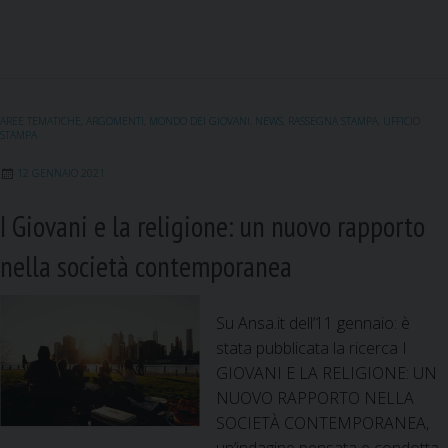
a
m
i
h
e
c
a
n
a
l
i
e
i
k
t
e
b
l
e
s
g
o
d
A
r
AREE TEMATICHE
,
ARGOMENTI
,
MONDO DEI GIOVANI
,
NEWS
,
RASSEGNA STAMPA
,
UFFICIO
o
I
p
a
STAMPA
k
n
p
m
12 GENNAIO 2021
I Giovani e la religione: un nuovo rapporto
nella società contemporanea
Su Ansa.it dell’11 gennaio: è
stata pubblicata la ricerca I
GIOVANI E LA RELIGIONE: UN
NUOVO RAPPORTO NELLA
SOCIETÀ CONTEMPORANEA,
un’indagine pensata e condotta