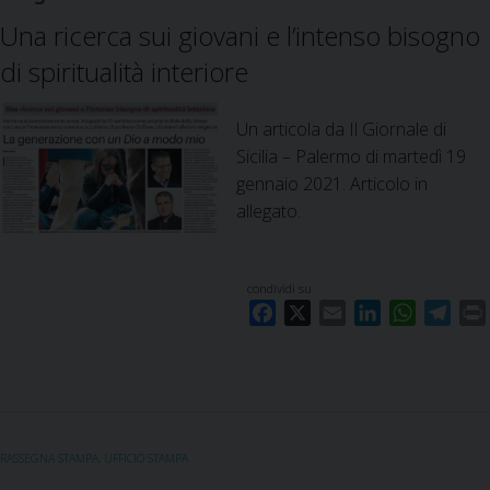
Una ricerca sui giovani e l’intenso bisogno
di spiritualità interiore
Un articola da Il Giornale di
Sicilia – Palermo di martedì 19
gennaio 2021. Articolo in
allegato.
condividi su
F
X
E
L
W
T
a
m
i
h
e
c
a
n
a
l
i
e
i
k
t
e
b
l
e
s
g
o
d
A
r
RASSEGNA STAMPA
,
UFFICIO STAMPA
o
I
p
a