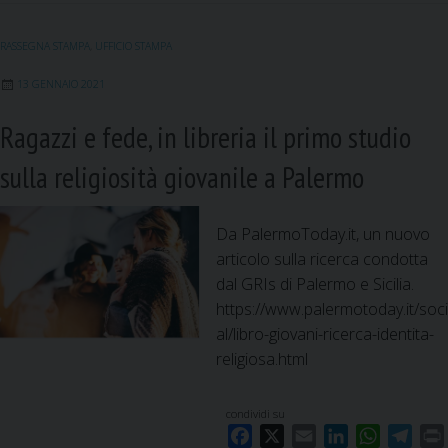
b
l
e
s
g
o
d
A
r
RASSEGNA STAMPA
,
UFFICIO STAMPA
o
I
p
a
k
n
p
m
13 GENNAIO 2021
Ragazzi e fede, in libreria il primo studio
sulla religiosità giovanile a Palermo
Da PalermoToday.it, un nuovo
articolo sulla ricerca condotta
dal GRIs di Palermo e Sicilia.
https://www.palermotoday.it/soci
al/libro-giovani-ricerca-identita-
religiosa.html
condividi su
F
X
E
L
W
T