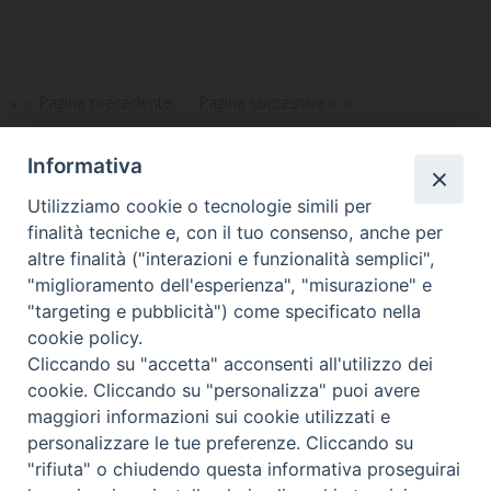
c
a
n
a
l
i
e
i
k
t
e
b
l
e
s
g
o
d
A
r
« Pagina precedente
Pagina successiva »
o
I
p
a
k
n
p
m
Informativa
Utilizziamo cookie o tecnologie simili per
LA SEDE NAZIONALE DEL
finalità tecniche e, con il tuo consenso, anche per
GRIS è in Via del Monte 5 -
altre finalità ("interazioni e funzionalità semplici",
40126 Bologna, Italia
"miglioramento dell'esperienza", "misurazione" e
Tel: +39 051 260011
"targeting e pubblicità") come specificato nella
Cel: +39 3443421174 (dal lun al ven ore 9-13)
cookie policy.
Fax: +39 051 224618
Email:
info@gris.org
Cliccando su "accetta" acconsenti all'utilizzo dei
PEC:
gris@pec.chiesacattolica.it
cookie. Cliccando su "personalizza" puoi avere
maggiori informazioni sui cookie utilizzati e
personalizzare le tue preferenze. Cliccando su
"rifiuta" o chiudendo questa informativa proseguirai