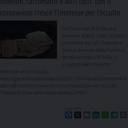
Indovini, cartomanti e altri culti: con il
coronavirus cresce l’interesse per l’occulto
Da Il Giornale di Sicilia, una
intervista al prof. Tullio Di Fiore,
presidente del Gris Palermo e
Sicilia e docente della Pontificia
facoltà teologica di Sicilia, a
proposito del crescente
interesse verso l’occulto.
https://gds.it/articoli/cronaca/2020/12/25/indovini-cartomanti-e-
altri-culti-con-il-coronavirus-cresce-linteresse-per-locculto-
79d04d3d-93be-4454-99eb-a0e8b2e7f5fc/
condividi su
F
X
E
L
W
T
a
m
i
h
e