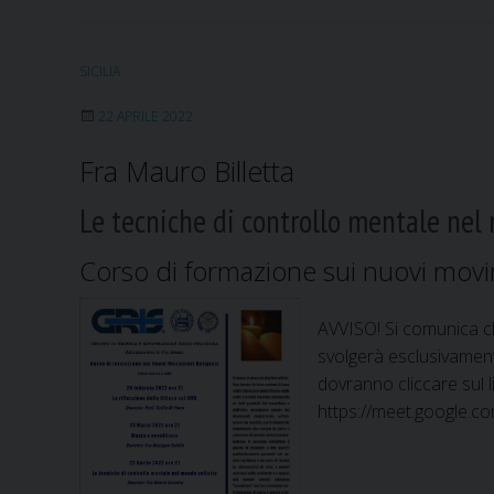
l
a
“
SICILIA
r
e
22 APRILE 2022
l
Fra Mauro Billetta
i
g
Le tecniche di controllo mentale nel
i
o
Corso di formazione sui nuovi movim
n
e
AVVISO! Si comunica
”
svolgerà esclusivament
d
dovranno cliccare sul 
e
https://meet.google.co
i
T
e