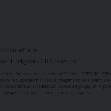
 mondo settario
enti religiosi - GRIS Palermo
 che la conferenza di stasera Venerdì 22 Aprile LE TECNI
e online su piattaforma Meet. Il collegamento sarà aperto alle
link sottostante ed accedere con un account google Link di part
m/bpv-jbvj-vic Si prega di entrare a microfono spento.