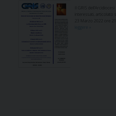
Il GRIS dell’Arcidioc
interessati, articolat
23 Marzo 2022 ore 21
leggere
C
»
o
r
s
o
d
i
f
o
r
m
a
z
i