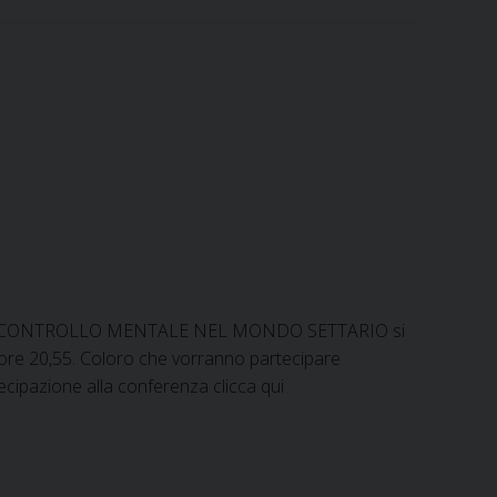
e
i
k
t
e
n
b
l
e
s
g
t
o
d
A
r
o
I
p
a
k
n
p
m
CHE DI CONTROLLO MENTALE NEL MONDO SETTARIO si
 ore 20,55. Coloro che vorranno partecipare
ecipazione alla conferenza clicca qui