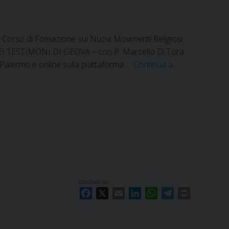
 del Corso di Fomazione sui Nuovi Movimenti Religiosi
EI TESTIMONI DI GEOVA – con P. Marcello Di Tora.
a Palermo e online sulla piattaforma …
Continua a
condividi su
F
X
E
L
W
T
P
a
m
i
h
e
r
c
a
n
a
l
i