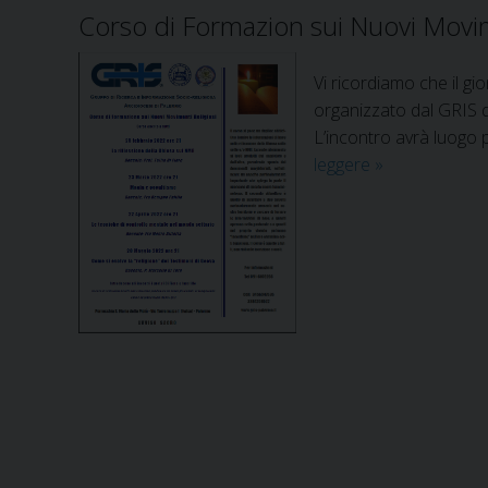
Corso di Formazion sui Nuovi Movim
Vi ricordiamo che il gi
organizzato dal GRIS 
L’incontro avrà luogo 
leggere
C
»
o
m
e
s
i
e
v
o
l
v
e