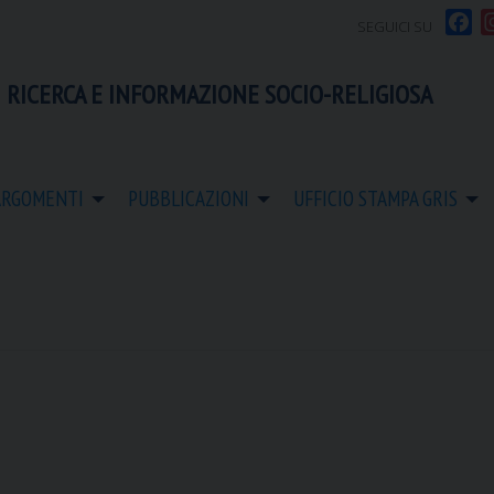
F
SEGUICI SU
a
c
 RICERCA E INFORMAZIONE SOCIO-RELIGIOSA
e
b
o
o
ARGOMENTI
PUBBLICAZIONI
UFFICIO STAMPA GRIS
k