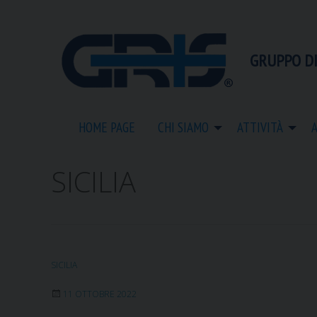
S
k
i
GRUPPO DI
p
t
o
c
HOME PAGE
CHI SIAMO
ATTIVITÀ
o
n
t
SICILIA
e
n
t
SICILIA
11 OTTOBRE 2022