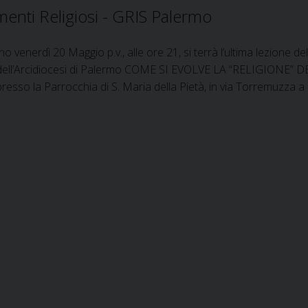
enti Religiosi - GRIS Palermo
e
r
r
a
a
s
ono venerdì 20 Maggio p.v., alle ore 21, si terrà l’ultima lezione
z
f
dell’Arcidiocesi di Palermo COME SI EVOLVE LA “RELIGIONE” D
i
i
presso la Parrocchia di S. Maria della Pietà, in via Torremuzza 
o
g
n
u
e
r
a
t
o