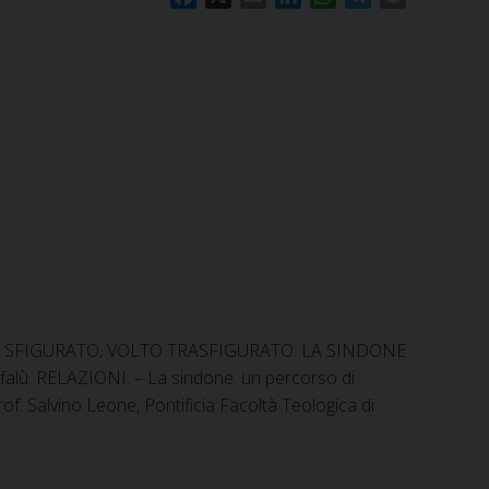
a
m
i
h
e
r
c
a
n
a
l
i
e
i
k
t
e
n
b
l
e
s
g
t
o
d
A
r
o
I
p
a
k
n
p
m
za VOLTO SFIGURATO, VOLTO TRASFIGURATO: LA SINDONE
falù. RELAZIONI: – La sindone: un percorso di
of. Salvino Leone, Pontificia Facoltà Teologica di