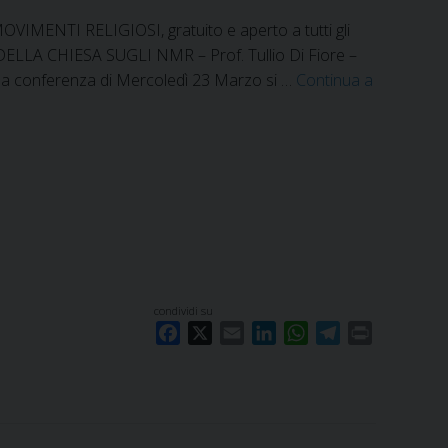
IMENTI RELIGIOSI, gratuito e aperto a tutti gli
E DELLA CHIESA SUGLI NMR – Prof. Tullio Di Fiore –
a conferenza di Mercoledì 23 Marzo si …
Continua a
condividi su
F
X
E
L
W
T
P
a
m
i
h
e
r
c
a
n
a
l
i
e
i
k
t
e
n
b
l
e
s
g
t