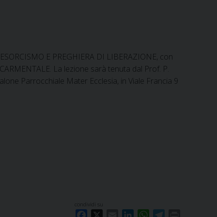
E SU ESORCISMO E PREGHIERA DI LIBERAZIONE, con
MENTALE. La lezione sarà tenuta dal Prof. P.
Salone Parrocchiale Mater Ecclesia, in Viale Francia 9
condividi su
F
X
E
L
W
T
P