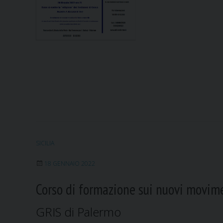
s
t
i
m
o
n
i
d
i
G
e
o
SICILIA
v
a
18 GENNAIO 2022
Corso di formazione sui nuovi movime
GRIS di Palermo