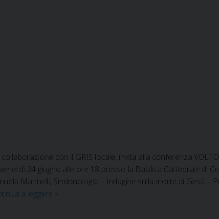
f
o
r
m
a
z
i
o
n
e
s
u
e
 in collaborazione con il GRIS locale, invita alla conferen
s
erdì 24 giugno alle ore 18 presso la Basilica Cattedrale di Ce
o
uela Marinelli, Sindonologa; – Indagine sulla morte di Gesù – Pr
r
tinua a leggere
V
»
c
o
i
l