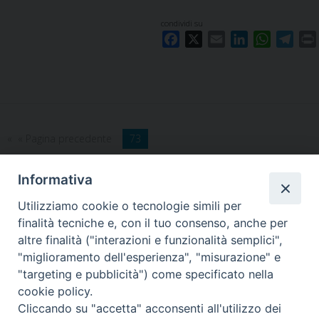
condividi su
F
X
E
L
W
T
a
m
i
h
e
c
a
n
a
l
i
e
i
k
t
e
b
l
e
s
g
o
d
A
r
« Pagina precedente
73
o
I
p
a
k
n
p
m
Informativa
Utilizziamo cookie o tecnologie simili per
LA SEDE NAZIONALE DEL
finalità tecniche e, con il tuo consenso, anche per
GRIS è in Via del Monte 5 -
altre finalità ("interazioni e funzionalità semplici",
40126 Bologna, Italia
"miglioramento dell'esperienza", "misurazione" e
Tel: +39 051 260011
"targeting e pubblicità") come specificato nella
Cel: +39 3443421174 (dal lun al ven ore 9-13)
cookie policy.
Fax: +39 051 224618
Cliccando su "accetta" acconsenti all'utilizzo dei
Email:
info@gris.org