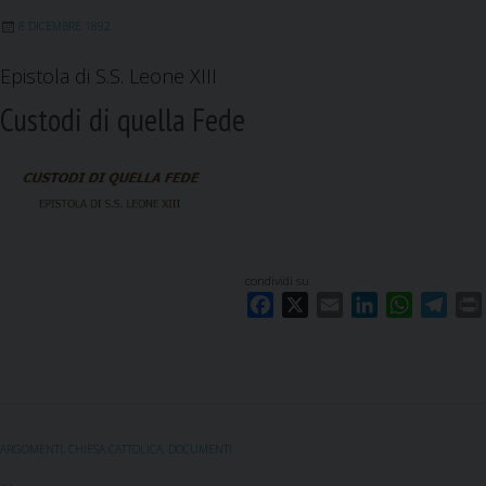
k
n
p
m
8 DICEMBRE 1892
Epistola di S.S. Leone XIII
Custodi di quella Fede
condividi su
F
X
E
L
W
T
a
m
i
h
e
c
a
n
a
l
i
e
i
k
t
e
b
l
e
s
g
o
d
A
r
ARGOMENTI
,
CHIESA CATTOLICA
,
DOCUMENTI
o
I
p
a