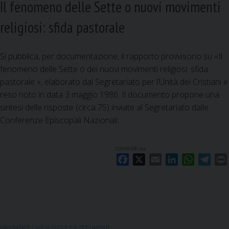
Il fenomeno delle Sette o nuovi movimenti
religiosi: sfida pastorale
Si pubblica, per documentazione, il rapporto provvisorio su «Il
fenomeno delle Sette o dei nuovi movimenti religiosi: sfida
pastorale », elaborato dal Segretariato per l’Unità dei Cristiani e
reso noto in data 3 maggio 1986. Il documento propone una
sintesi delle risposte (circa 75) inviate al Segretariato dalle
Conferenze Episcopali Nazionali.
condividi su
F
X
E
L
W
T
a
m
i
h
e
c
a
n
a
l
i
e
i
k
t
e
b
l
e
s
g
o
d
A
r
ARGOMENTI
,
CHIESA CATTOLICA
,
DOCUMENTI