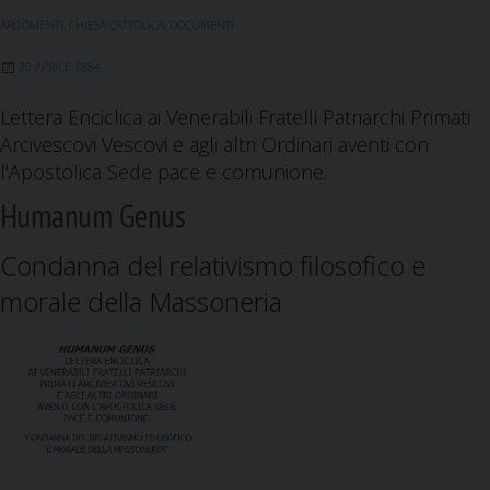
o
d
A
r
ARGOMENTI
,
CHIESA CATTOLICA
,
DOCUMENTI
o
I
p
a
k
n
p
m
20 APRILE 1884
Lettera Enciclica ai Venerabili Fratelli Patriarchi Primati
Arcivescovi Vescovi e agli altri Ordinari aventi con
l'Apostolica Sede pace e comunione.
Humanum Genus
Condanna del relativismo filosofico e
morale della Massoneria