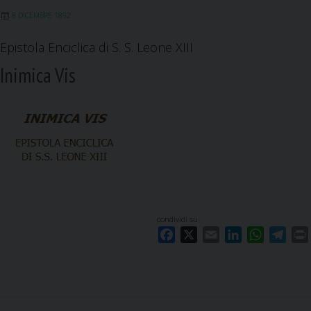
k
n
p
m
8 DICEMBRE 1892
Epistola Enciclica di S. S. Leone XIII
Inimica Vis
condividi su
F
X
E
L
W
T
a
m
i
h
e
c
a
n
a
l
i
e
i
k
t
e
b
l
e
s
g