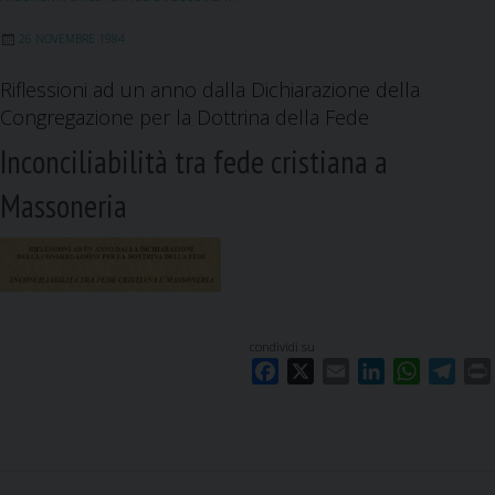
o
I
p
a
k
n
p
m
26 NOVEMBRE 1984
Riflessioni ad un anno dalla Dichiarazione della
Congregazione per la Dottrina della Fede
Inconciliabilità tra fede cristiana a
Massoneria
condividi su
F
X
E
L
W
T
a
m
i
h
e
c
a
n
a
l
i
e
i
k
t
e
b
l
e
s
g