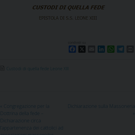
condividi su
F
X
E
L
W
T
a
m
i
h
e
c
a
n
a
l
i
Custodi di quella fede Leone XIII
e
i
k
t
e
b
l
e
s
g
o
d
A
r
o
I
p
a
k
n
p
m
«
Congregazione per la
Dichiarazione sulla Massoneria
Dottrina della fede –
»
Dichiarazione circa
l’appartenenza dei cattolici ad