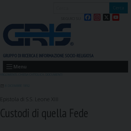
S
Cerca
k
F
I
X
Y
i
SEGUICI SU
a
n
o
p
c
s
u
t
e
t
T
o
b
a
u
c
o
g
b
o
GRUPPO DI RICERCA E INFORMAZIONE SOCIO-RELIGIOSA
o
r
e
n
k
a
t
Menu
m
e
ARGOMENTI
,
CHIESA CATTOLICA
,
DOCUMENTI
n
8 DICEMBRE 1892
t
Epistola di S.S. Leone XIII
Custodi di quella Fede