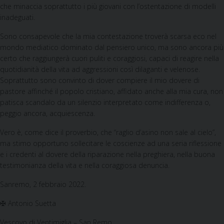
che minaccia soprattutto i più giovani con l’ostentazione di modelli
inadeguati.
Sono consapevole che la mia contestazione troverà scarsa eco nel
mondo mediatico dominato dal pensiero unico, ma sono ancora più
certo che raggiungerà cuori puliti e coraggiosi, capaci di reagire nella
quotidianità della vita ad aggressioni così dilaganti e velenose.
Soprattutto sono convinto di dover compiere il mio dovere di
pastore affinché il popolo cristiano, affidato anche alla mia cura, non
patisca scandalo da un silenzio interpretato come indifferenza o,
peggio ancora, acquiescenza.
Vero è, come dice il proverbio, che “raglio d’asino non sale al cielo”,
ma stimo opportuno sollecitare le coscienze ad una seria riflessione
e i credenti al dovere della riparazione nella preghiera, nella buona
testimonianza della vita e nella coraggiosa denuncia.
Sanremo, 2 febbraio 2022.
✠ Antonio Suetta
Vescovo di Ventimiglia – San Remo