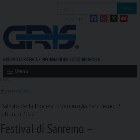
S
Cerca
k
F
I
X
Y
i
SEGUICI SU
a
n
o
p
c
s
u
t
e
t
T
o
b
a
u
c
o
g
b
o
GRUPPO DI RICERCA E INFORMAZIONE SOCIO-RELIGIOSA
o
r
e
n
k
a
t
Menu
m
e
NEWS
n
2 FEBBRAIO 2022
t
Dal sito della Diocesi di Ventimiglia San Remo, 2
febbraio 2022
Festival di Sanremo –