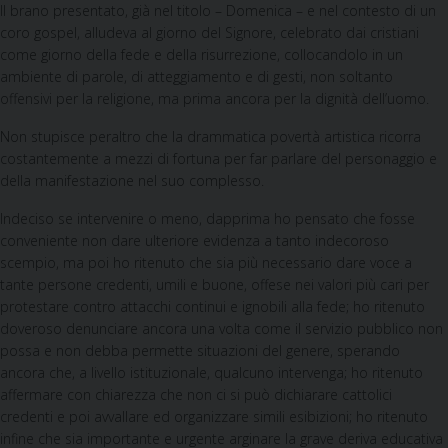
Il brano presentato, già nel titolo – Domenica – e nel contesto di un
coro gospel, alludeva al giorno del Signore, celebrato dai cristiani
come giorno della fede e della risurrezione, collocandolo in un
ambiente di parole, di atteggiamento e di gesti, non soltanto
offensivi per la religione, ma prima ancora per la dignità dell’uomo.
Non stupisce peraltro che la drammatica povertà artistica ricorra
costantemente a mezzi di fortuna per far parlare del personaggio e
della manifestazione nel suo complesso.
Indeciso se intervenire o meno, dapprima ho pensato che fosse
conveniente non dare ulteriore evidenza a tanto indecoroso
scempio, ma poi ho ritenuto che sia più necessario dare voce a
tante persone credenti, umili e buone, offese nei valori più cari per
protestare contro attacchi continui e ignobili alla fede; ho ritenuto
doveroso denunciare ancora una volta come il servizio pubblico non
possa e non debba permette situazioni del genere, sperando
ancora che, a livello istituzionale, qualcuno intervenga; ho ritenuto
affermare con chiarezza che non ci si può dichiarare cattolici
credenti e poi avvallare ed organizzare simili esibizioni; ho ritenuto
infine che sia importante e urgente arginare la grave deriva educativa