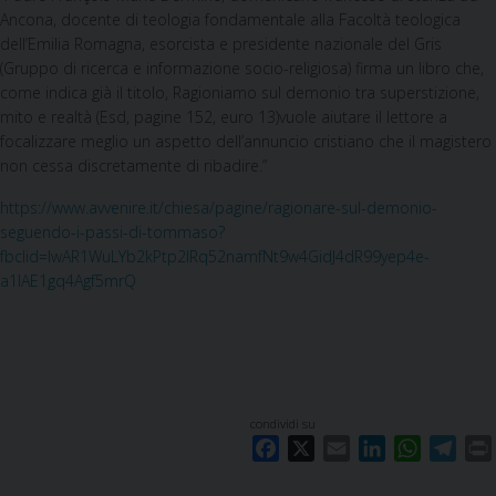
Ancona, docente di teologia fondamentale alla Facoltà teologica
dell’Emilia Romagna, esorcista e presidente nazionale del Gris
(Gruppo di ricerca e informazione socio-religiosa) firma un libro che,
come indica già il titolo, Ragioniamo sul demonio tra superstizione,
mito e realtà (Esd, pagine 152, euro 13)vuole aiutare il lettore a
focalizzare meglio un aspetto dell’annuncio cristiano che il magistero
non cessa discretamente di ribadire.”
https://www.avvenire.it/chiesa/pagine/ragionare-sul-demonio-
seguendo-i-passi-di-tommaso?
fbclid=IwAR1WuLYb2kPtp2lRq52namfNt9w4GidJ4dR99yep4e-
a1IAE1gq4Agf5mrQ
condividi su
F
X
E
L
W
T
a
m
i
h
e