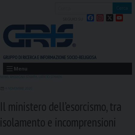
S
Cerca
k
F
I
X
Y
i
SEGUICI SU
a
n
o
p
c
s
u
t
e
t
T
o
b
a
u
c
o
g
b
o
GRUPPO DI RICERCA E INFORMAZIONE SOCIO-RELIGIOSA
o
r
e
n
k
a
t
Menu
m
e
NEWS
,
RASSEGNA STAMPA
,
UFFICIO STAMPA
n
4 NOVEMBRE 2020
t
Il ministero dell’esorcismo, tra
isolamento e incomprensioni