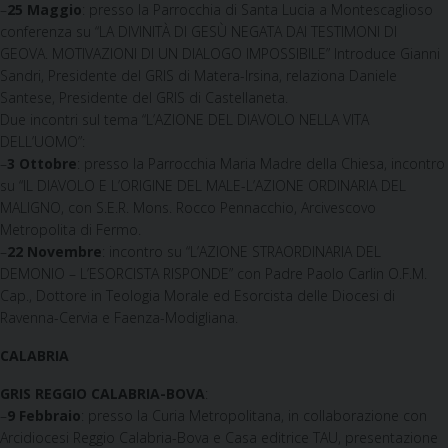
–
25 Maggio
: presso la Parrocchia di Santa Lucia a Montescaglioso
conferenza su “LA DIVINITÀ DI GESÙ NEGATA DAI TESTIMONI DI
GEOVA. MOTIVAZIONI DI UN DIALOGO IMPOSSIBILE” Introduce Gianni
Sandri, Presidente del GRIS di Matera-Irsina, relaziona Daniele
Santese, Presidente del GRIS di Castellaneta.
Due incontri sul tema “L’AZIONE DEL DIAVOLO NELLA VITA
DELL’UOMO”:
–
3 Ottobre
: presso la Parrocchia Maria Madre della Chiesa, incontro
su “IL DIAVOLO E L’ORIGINE DEL MALE-L’AZIONE ORDINARIA DEL
MALIGNO, con S.E.R. Mons. Rocco Pennacchio, Arcivescovo
Metropolita di Fermo.
–
22 Novembre
: incontro su “L’AZIONE STRAORDINARIA DEL
DEMONIO – L’ESORCISTA RISPONDE” con Padre Paolo Carlin O.F.M.
Cap., Dottore in Teologia Morale ed Esorcista delle Diocesi di
Ravenna-Cervia e Faenza-Modigliana.
CALABRIA
GRIS REGGIO CALABRIA-BOVA
:
–
9
Febbraio
: presso la Curia Metropolitana, in collaborazione con
Arcidiocesi Reggio Calabria-Bova e Casa editrice TAU, presentazione