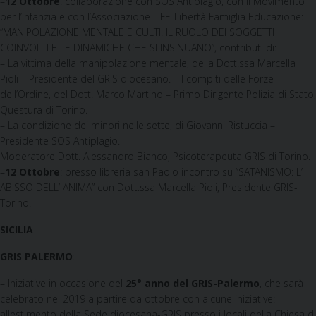
–
12 Ottobre
: collaborazione con SOS Antiplagio, con il Movimento
per l’infanzia e con l’Associazione LIFE-Libertà Famiglia Educazione:
“MANIPOLAZIONE MENTALE E CULTI. IL RUOLO DEI SOGGETTI
COINVOLTI E LE DINAMICHE CHE SI INSINUANO”, contributi di:
– La vittima della manipolazione mentale, della Dott.ssa Marcella
Pioli – Presidente del GRIS diocesano. – I compiti delle Forze
dell’Ordine, del Dott. Marco Martino – Primo Dirigente Polizia di Stato,
Questura di Torino.
– La condizione dei minori nelle sette, di Giovanni Ristuccia –
Presidente SOS Antiplagio.
Moderatore Dott. Alessandro Bianco, Psicoterapeuta GRIS di Torino.
–
12 Ottobre
: presso libreria san Paolo incontro su “SATANISMO: L’
ABISSO DELL’ ANIMA” con Dott.ssa Marcella Pioli, Presidente GRIS-
Torino.
SICILIA
GRIS PALERMO
:
– Iniziative in occasione del
25° anno del GRIS-Palermo
, che sarà
celebrato nel 2019 a partire da ottobre con alcune iniziative:
allestimento della Sede diocesana-GRIS presso i locali della Chiesa di