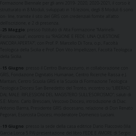
Formazione Biennale per gli anni 2019- 2020, 2020-2021, il corso è
strutturato in 8 Moduli, sviluppati in 16 lezioni, degli 8 Moduli 6 sono
on- line, tramite il sito del GRIS con credenziali fornite all’atto
dell’iscrizione, e 2 di presenza.
–
25 Maggio
: presso l’Istituto di Alta Formazione “Marinelli-
Passalacqua”, incontro su “RAGIONE E FEDE: UNA QUESTIONE
ANCORA APERTA?”, con Prof. P. Marcello Di Tora, o.p., Facoltà
Teologica della Sicilia e Prof. Don Vito Impellizzeri, Facoltà Teologica
della Sicilia.
–
15 Giugno
: presso il Centro Biancazzurro, in collaborazione con
GRIS, Fondazione Dignitatis Humanae, Centro Ricerche Raissa e J.
Maritain, Centro Scuola GRIS e la Scuola di Formazione Teologica
Teologica Diocesi San Benedetto del Tronto, incontro su “LIBERACI
DAL MALE: RIFLESSIONI DEL MAGISTERO SULL’ESORCISMO”; saluti di
S.E: Mons. Carlo Bresciani, Vescovo Diocesi, introduzione di Diac.
Antonio Barrra, Presidente GRIS diocesano, relazione di Don Renato
Pegorari, Esorcista Diocesi, moderatore Domenico Luciani.
–
19 Giugno
: presso la sede della casa editrice Dario Flaccovio (Via
Garcia Lorca 5 PA) presentazione del libro FEDE E AMORE di Sergio