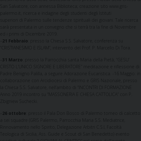
San Salvatore, con annessa Biblioteca; creazione sito www.gris-
palermo.it, ricerca e indagine degli studenti degli Istituti
superiori di Palermo sulle tendenze spirituali dei giovani. Tale ricerca
sarà presentata in un convegno che si terrà tra la fine di Novembre
ed i primi di Dicembre 2019.
–
21 Febbraio
: presso la Chiesa S.S. Salvatore, conferenza su
“CRISTIANESIMO E ISLAM”, intervento del Prof. P. Marcello Di Tora.
–
31 Marzo
: presso la Parrocchia santa Maria della Pietà, “GESU’
CRISTO L’UNICO SIGNORE E LIBERATORE” meditazione e riflessione di
Padre Benigno Palilla, a seguire Adorazione Eucaristica. -16 Maggio: in
collaborazione con Arcidiocesi di Palermo e GRIS Nazionale, presso
la Chiesa S.S. Salvatore, nell’ambito di “INCONTRI DI FORMAZIONE
Anno 2019 incontro su “MASSONERIA E CHIESA CATTOLICA” con P.
Zbigniew Suchecki.
–
26 ottobre
: presso il Pala Don Bosco di Palermo torneo di calcetto
a sei squadre (GRIS Palermo, Parrocchia Maria S.S. Mediatrice,
Rinnovamento nello Spirito, Delegazione Arbitri C.S.I, Facoltà
Teologica di Sicilia, Ass. Guide e Scout di San Benedetto) evento
sportivo-culturale “I GIOVANI AL CENTRO” nel corso dell’evento