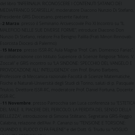
del libro “INFERNALIA: RICONOSCERE I CONTENUTI SATANICI DEI
MEDIA/FRANCO SCARSELLA”, moderatore Diacono Nunzio Di Stefano,
Presidente GRIS Diocesano, presente l’autore.
–
2 Marzo
: presso il Seminario Arcivescovile Pio XI Incontro su “IL
MALEFICIO NELLE SUE DIVERSE FORME”, introduce Diacono Don
Nunzio Di Stefano, relatore Fra Benigno Palilla (Frati Minori Rinnovati-
Esorcista Diocesi di Palermo).
–
15 Marzo
: presso ISSR-RC Aula Magna “Prof. Can. Domenico Farias”,
in collaborazione con Istituto Superiore di Scienze Religiose “Mons. V.
Zoccali” e GRIS incontro su “LA SINDONE: SPECCHIO DEL VANGELO E
PROVOCAZIONE ALL’ INTELLIGENZA” con Prof. Bruno Barberis,
Professore di Meccanica razionale-Facoltà di Scienze Matematiche,
Fisiche e Naturali-Università degli Studi di Torino, saluti di p. Pasquale
Triulcio, Direttore ISSR-RC, moderatore Prof. Daniel Fortuna, Docente
ISSR-RC.
–
11 Novembre
: presso Parrocchia san Luca conferenza su “ESTETICA
DEL MALE. IL PIACERE DEL PERICOLO; LA PERDITA DEL SENSO DELLA
BELLEZZA”, introduzione di Simona Stillitano, Segretaria GRIS-Reggio
Calabria, relazione dell’Avv. P. Cananzi su “TENSIONE E TORSIONE:
QUANDO IL FUOCO CI FA FALENE” e del Dott. G. Trudu su “VOGLIO