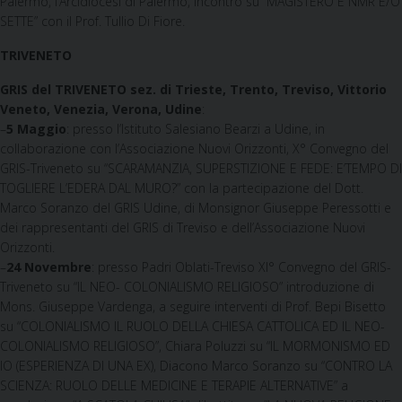
Palermo, l’Arcidiocesi di Palermo, incontro su “MAGISTERO E NMR E/O
SETTE” con il Prof. Tullio Di Fiore.
TRIVENETO
GRIS del TRIVENETO sez. di Trieste, Trento, Treviso, Vittorio
Veneto, Venezia, Verona, Udine
:
–
5 Maggio
: presso l’Istituto Salesiano Bearzi a Udine, in
collaborazione con l’Associazione Nuovi Orizzonti, X° Convegno del
GRIS-Triveneto su “SCARAMANZIA, SUPERSTIZIONE E FEDE: E’TEMPO DI
TOGLIERE L’EDERA DAL MURO?” con la partecipazione del Dott.
Marco Soranzo del GRIS Udine, di Monsignor Giuseppe Peressotti e
dei rappresentanti del GRIS di Treviso e dell’Associazione Nuovi
Orizzonti.
–
24 Novembre
: presso Padri Oblati-Treviso XI° Convegno del GRIS-
Triveneto su “IL NEO- COLONIALISMO RELIGIOSO” introduzione di
Mons. Giuseppe Vardenga, a seguire interventi di Prof. Bepi Bisetto
su “COLONIALISMO IL RUOLO DELLA CHIESA CATTOLICA ED IL NEO-
COLONIALISMO RELIGIOSO”, Chiara Poluzzi su “IL MORMONISMO ED
IO (ESPERIENZA DI UNA EX), Diacono Marco Soranzo su “CONTRO LA
SCIENZA: RUOLO DELLE MEDICINE E TERAPIE ALTERNATIVE” a