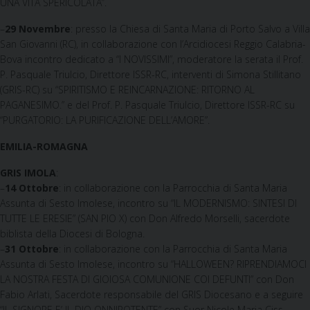
UNA VITA SPERICOLATA”.
–
29 Novembre
: presso la Chiesa di Santa Maria di Porto Salvo a Villa
San Giovanni (RC), in collaborazione con l’Arcidiocesi Reggio Calabria-
Bova incontro dedicato a “I NOVISSIMI”, moderatore la serata il Prof.
P. Pasquale Triulcio, Direttore ISSR-RC, interventi di Simona Stillitano
(GRIS-RC) su “SPIRITISMO E REINCARNAZIONE: RITORNO AL
PAGANESIMO.” e del Prof. P. Pasquale Triulcio, Direttore ISSR-RC su
“PURGATORIO: LA PURIFICAZIONE DELL’AMORE”.
EMILIA-ROMAGNA
GRIS IMOLA
:
–
14 Ottobre
: in collaborazione con la Parrocchia di Santa Maria
Assunta di Sesto Imolese, incontro su “IL MODERNISMO: SINTESI DI
TUTTE LE ERESIE” (SAN PIO X) con Don Alfredo Morselli, sacerdote
biblista della Diocesi di Bologna.
–
31 Ottobre
: in collaborazione con la Parrocchia di Santa Maria
Assunta di Sesto Imolese, incontro su “HALLOWEEN? RIPRENDIAMOCI
LA NOSTRA FESTA DI GIOIOSA COMUNIONE COI DEFUNTI” con Don
Fabio Arlati, Sacerdote responsabile del GRIS Diocesano e a seguire
“IL SIGNORE E’ IL DIO ONNIPOTENTE” con Suor Nicole Maria Ciss,