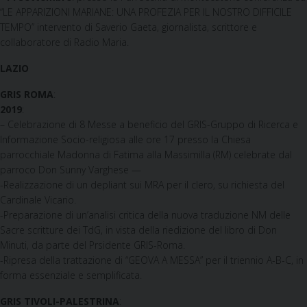
“LE APPARIZIONI MARIANE: UNA PROFEZIA PER IL NOSTRO DIFFICILE
TEMPO” intervento di Saverio Gaeta, giornalista, scrittore e
collaboratore di Radio Maria.
LAZIO
GRIS ROMA
:
2019
:
– Celebrazione di 8 Messe a beneficio del GRIS-Gruppo di Ricerca e
Informazione Socio-religiosa alle ore 17 presso la Chiesa
parrocchiale Madonna di Fatima alla Massimilla (RM) celebrate dal
parroco Don Sunny Varghese —
-Realizzazione di un depliant sui MRA per il clero, su richiesta del
Cardinale Vicario.
-Preparazione di un’analisi critica della nuova traduzione NM delle
Sacre scritture dei TdG, in vista della riedizione del libro di Don
Minuti, da parte del Prsidente GRIS-Roma.
-Ripresa della trattazione di “GEOVA A MESSA” per il triennio A-B-C, in
forma essenziale e semplificata.
GRIS TIVOLI-PALESTRINA
: