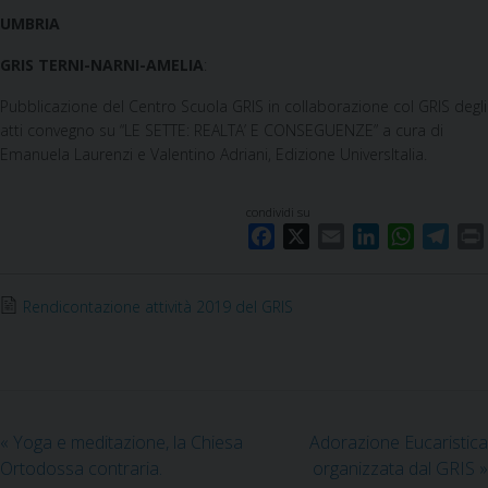
UMBRIA
GRIS TERNI-NARNI-AMELIA
:
Pubblicazione del Centro Scuola GRIS in collaborazione col GRIS degli
atti convegno su “LE SETTE: REALTA’ E CONSEGUENZE” a cura di
Emanuela Laurenzi e Valentino Adriani, Edizione UniversItalia.
condividi su
F
X
E
L
W
T
a
m
i
h
e
c
a
n
a
l
i
Rendicontazione attività 2019 del GRIS
e
i
k
t
e
b
l
e
s
g
o
d
A
r
o
I
p
a
k
n
p
m
«
Yoga e meditazione, la Chiesa
Adorazione Eucaristica
Ortodossa contraria.
organizzata dal GRIS
»