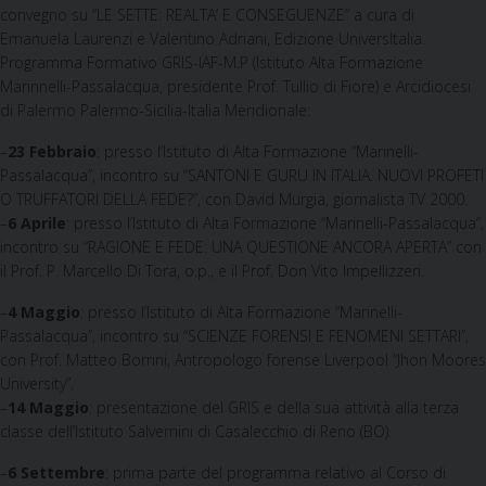
convegno su “LE SETTE: REALTA’ E CONSEGUENZE” a cura di
Emanuela Laurenzi e Valentino Adriani, Edizione UniversItalia.
Programma Formativo GRIS-IAF-M.P (Istituto Alta Formazione
Marinnelli-Passalacqua, presidente Prof. Tullio di Fiore) e Arcidiocesi
di Palermo Palermo-Sicilia-Italia Meridionale:
–
23 Febbraio
: presso l’Istituto di Alta Formazione “Marinelli-
Passalacqua”, incontro su “SANTONI E GURU IN ITALIA. NUOVI PROFETI
O TRUFFATORI DELLA FEDE?”, con David Murgia, giornalista TV 2000.
–
6 Aprile
: presso l’Istituto di Alta Formazione “Marinelli-Passalacqua”,
incontro su “RAGIONE E FEDE: UNA QUESTIONE ANCORA APERTA” con
il Prof. P. Marcello Di Tora, o.p., e il Prof. Don Vito Impellizzeri.
–
4 Maggio
: presso l’Istituto di Alta Formazione “Marinelli-
Passalacqua”, incontro su “SCIENZE FORENSI E FENOMENI SETTARI”,
con Prof. Matteo Borrini, Antropologo forense Liverpool “Jhon Moores
University”.
–
14 Maggio
: presentazione del GRIS e della sua attività alla terza
classe dell’Istituto Salvemini di Casalecchio di Reno (BO).
–
6 Settembre
: prima parte del programma relativo al Corso di