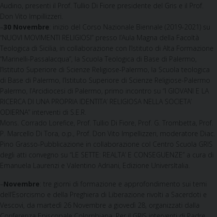
Audino, presenti il Prof. Tullio Di Fiore presidente del Gris e il Prof.
Don Vito Impillizzeri.
–
30
Novembre
: inizio del Corso Nazionale Biennale (2019-2021) su
“NUOVI MOVIMENTI RELIGIOSI” presso l’Aula Magna della Facoltà
Teologica di Sicilia, in collaborazione con l’Istituto di Alta Formazione
“Marinelli-Passalacqua”, la Scuola Teologica di Base di Palermo,
l’Istituto Superiore di Scienze Religiose-Palermo, la Scuola teologica
di Base di Palermo, l’Istituto Superiore di Scienze Religiose-Palermo
Palermo, l’Arcidiocesi di Palermo, primo incontro su “I GIOVANI E LA
RICERCA DI UNA PROPRIA IDENTITA’ RELIGIOSA NELLA SOCIETA’
ODIERNA” interventi di S.E.R.
Mons. Corrado Lorefice, Prof. Tullio Di Fiore, Prof. G. Trombetta, Prof.
P. Marcello Di Tora, o.p., Prof. Don Vito Impellizzeri, moderatore Diac.
Pino Grasso-Pubblicazione in collaborazione col Centro Scuola GRIS
degli atti convegno su “LE SETTE: REALTA’ E CONSEGUENZE” a cura di
Emanuela Laurenzi e Valentino Adriani, Edizione UniversItalia.
–
Novembre
: tre giorni di formazione e approfondimento sui temi
dell’Esorcismo e della Preghiera di Liberazione rivolti a Sacerdoti e
Vescovi, da martedì 26 Novembre a giovedì 28, organizzati dalla
Conferenza Episcopale Colombiana. Per il GRIS interventi di Padre