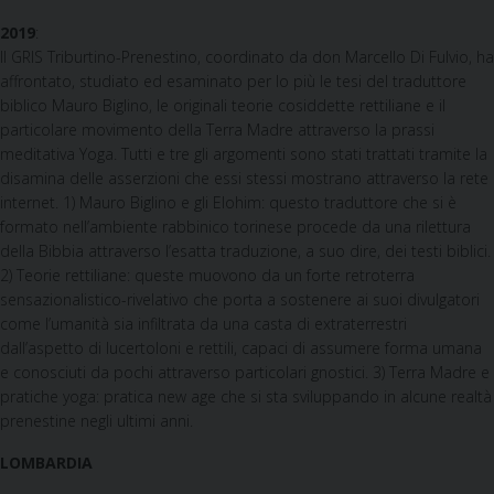
2019
:
Il GRIS Triburtino-Prenestino, coordinato da don Marcello Di Fulvio, ha
affrontato, studiato ed esaminato per lo più le tesi del traduttore
biblico Mauro Biglino, le originali teorie cosiddette rettiliane e il
particolare movimento della Terra Madre attraverso la prassi
meditativa Yoga. Tutti e tre gli argomenti sono stati trattati tramite la
disamina delle asserzioni che essi stessi mostrano attraverso la rete
internet. 1) Mauro Biglino e gli Elohim: questo traduttore che si è
formato nell’ambiente rabbinico torinese procede da una rilettura
della Bibbia attraverso l’esatta traduzione, a suo dire, dei testi biblici.
2) Teorie rettiliane: queste muovono da un forte retroterra
sensazionalistico-rivelativo che porta a sostenere ai suoi divulgatori
come l’umanità sia infiltrata da una casta di extraterrestri
dall’aspetto di lucertoloni e rettili, capaci di assumere forma umana
e conosciuti da pochi attraverso particolari gnostici. 3) Terra Madre e
pratiche yoga: pratica new age che si sta sviluppando in alcune realtà
prenestine negli ultimi anni.
LOMBARDIA