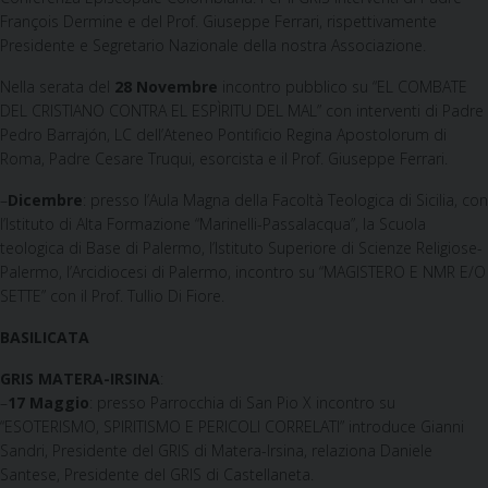
François Dermine e del Prof. Giuseppe Ferrari, rispettivamente
Presidente e Segretario Nazionale della nostra Associazione.
Nella serata del
28
Novembre
incontro pubblico su “EL COMBATE
DEL CRISTIANO CONTRA EL ESPÌRITU DEL MAL” con interventi di Padre
Pedro Barrajón, LC dell’Ateneo Pontificio Regina Apostolorum di
Roma, Padre Cesare Truqui, esorcista e il Prof. Giuseppe Ferrari.
–
Dicembre
: presso l’Aula Magna della Facoltà Teologica di Sicilia, con
l’Istituto di Alta Formazione “Marinelli-Passalacqua”, la Scuola
teologica di Base di Palermo, l’Istituto Superiore di Scienze Religiose-
Palermo, l’Arcidiocesi di Palermo, incontro su “MAGISTERO E NMR E/O
SETTE” con il Prof. Tullio Di Fiore.
BASILICATA
GRIS
MATERA-IRSINA
:
–
17 Maggio
: presso Parrocchia di San Pio X incontro su
“ESOTERISMO, SPIRITISMO E PERICOLI CORRELATI” introduce Gianni
Sandri, Presidente del GRIS di Matera-Irsina, relaziona Daniele
Santese, Presidente del GRIS di Castellaneta.