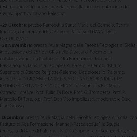
testimonianze di conversione dal buio alla luce, col patrocinio de
Centro Sportivo Italiano Palermo.
–
29 Ottobre
: presso Parrocchia Santa Maria del Carmelo, Termini
Imerese, conferenza di Fra Benigno Palilla su “I DANNI DELL’
OCCULTISMO”
–
30 Novembre
: presso l’Aula Magna della Facoltà Teologica di Sicilia,
in occasione del 25° del GRIS nella Diocesi di Palermo, in
collaborazione con l’Istituto di Alta Formazione “Marinelli-
Passalacqua”, la Scuola Teologica di Base di Palermo, l’Istituto
Superiore di Scienze Religiose-Palermo, l’Arcidiocesi di Palermo,
incontro su “I GIOVANI E LA RICERCA DI UNA PROPRIA IDENTITA’
RELIGIOSA NELLA SOCIETA’ ODIERNA” interventi di S.E.R. Mons.
Corrado Lorefice, Prof. Tullio Di Fiore, Prof. G. Trombetta, Prof. P.
Marcello Di Tora, o.p., Prof. Don Vito Impellizzeri, moderatore Diac.
Pino Grasso.
–
Dicembre
: presso l’Aula Magna della Facoltà Teologica di Sicilia, con
l’Istituto di Alta Formazione “Marinelli-Passalacqua”, la Scuola
teologica di Base di Palermo, l’Istituto Superiore di Scienze Religiose-