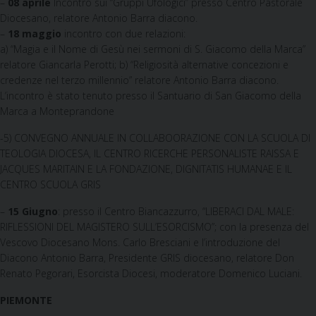
–
08 aprile
Incontro sui “Gruppi Ufologici” presso Centro Pastorale
Diocesano, relatore Antonio Barra diacono.
–
18 maggio
incontro con due relazioni:
a) “Magia e il Nome di Gesù nei sermoni di S. Giacomo della Marca”
relatore Giancarla Perotti; b) “Religiosità alternative concezioni e
credenze nel terzo millennio” relatore Antonio Barra diacono.
L’incontro è stato tenuto presso il Santuario di San Giacomo della
Marca a Monteprandone
-5) CONVEGNO ANNUALE IN COLLABOORAZIONE CON LA SCUOLA DI
TEOLOGIA DIOCESA, IL CENTRO RICERCHE PERSONALISTE RAISSA E
JACQUES MARITAIN E LA FONDAZIONE, DIGNITATIS HUMANAE E IL
CENTRO SCUOLA GRIS
–
15 Giugno
: presso il Centro Biancazzurro, “LIBERACI DAL MALE:
RIFLESSIONI DEL MAGISTERO SULL’ESORCISMO”; con la presenza del
Vescovo Diocesano Mons. Carlo Bresciani e l’introduzione del
Diacono Antonio Barra, Presidente GRIS diocesano, relatore Don
Renato Pegorari, Esorcista Diocesi, moderatore Domenico Luciani.
PIEMONTE