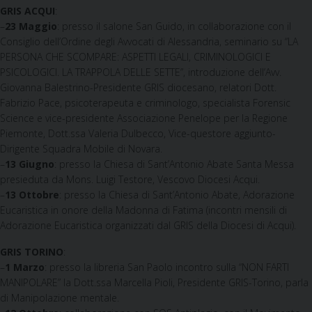
GRIS ACQUI
:
–
23 Maggio
: presso il salone San Guido, in collaborazione con il
Consiglio dell’Ordine degli Avvocati di Alessandria, seminario su “LA
PERSONA CHE SCOMPARE: ASPETTI LEGALI, CRIMINOLOGICI E
PSICOLOGICI. LA TRAPPOLA DELLE SETTE”, introduzione dell’Avv.
Giovanna Balestrino-Presidente GRIS diocesano, relatori Dott.
Fabrizio Pace, psicoterapeuta e criminologo, specialista Forensic
Science e vice-presidente Associazione Penelope per la Regione
Piemonte, Dott.ssa Valeria Dulbecco, Vice-questore aggiunto-
Dirigente Squadra Mobile di Novara.
–
13 Giugno
: presso la Chiesa di Sant’Antonio Abate Santa Messa
presieduta da Mons. Luigi Testore, Vescovo Diocesi Acqui.
–
13 Ottobre
: presso la Chiesa di Sant’Antonio Abate, Adorazione
Eucaristica in onore della Madonna di Fatima (incontri mensili di
Adorazione Eucaristica organizzati dal GRIS della Diocesi di Acqui).
GRIS TORINO
:
–
1 Marzo
: presso la libreria San Paolo incontro sulla “NON FARTI
MANIPOLARE” la Dott.ssa Marcella Pioli, Presidente GRIS-Torino, parla
di Manipolazione mentale.