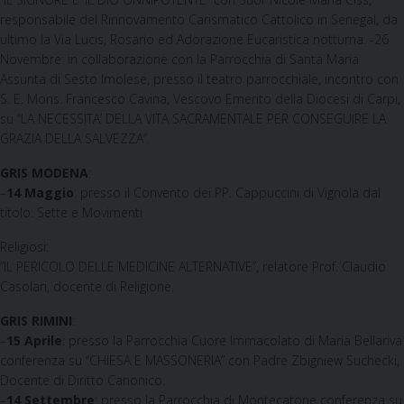
responsabile del Rinnovamento Carismatico Cattolico in Senegal, da
ultimo la Via Lucis, Rosario ed Adorazione Eucaristica notturna. -26
Novembre: in collaborazione con la Parrocchia di Santa Maria
Assunta di Sesto Imolese, presso il teatro parrocchiale, incontro con
S. E. Mons. Francesco Cavina, Vescovo Emerito della Diocesi di Carpi,
su “LA NECESSITA’ DELLA VITA SACRAMENTALE PER CONSEGUIRE LA
GRAZIA DELLA SALVEZZA”.
GRIS MODENA
:
–
14 Maggio
: presso il Convento dei PP. Cappuccini di Vignola dal
titolo: Sette e Movimenti
Religiosi:
“IL PERICOLO DELLE MEDICINE ALTERNATIVE”, relatore Prof. Claudio
Casolari, docente di Religione.
GRIS
RIMINI
:
–
15 Aprile
: presso la Parrocchia Cuore Immacolato di Maria Bellariva
conferenza su “CHIESA E MASSONERIA” con Padre Zbigniew Suchecki,
Docente di Diritto Canonico.
–
14 Settembre
: presso la Parrocchia di Montecatone conferenza su