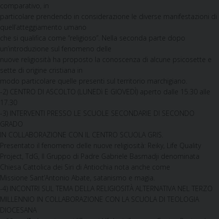
comparativo, in
particolare prendendo in considerazione le diverse manifestazioni di
quell’atteggiamento umano
che si qualifica come “religioso”. Nella seconda parte dopo
un’introduzione sul fenomeno delle
nuove religiosità ha proposto la conoscenza di alcune psicosette e
sette di origine cristiana in
modo particolare quelle presenti sul territorio marchigiano.
-2) CENTRO DI ASCOLTO (LUNEDì E GIOVEDÌ) aperto dalle 15.30 alle
17.30
-3) INTERVENTI PRESSO LE SCUOLE SECONDARIE DI SECONDO
GRADO
IN COLLABORAZIONE CON IL CENTRO SCUOLA GRIS.
Presentato il fenomeno delle nuove religiosità: Reiky, Life Quality
Project, TdG, Il Gruppo di Padre Gabriele Basmadji denominata
Chiesa Cattolica dei Siri di Antiochia nota anche come
Missione Sant’Antonio Abate, satanismo e magia.
-4) INCONTRI SUL TEMA DELLA RELIGIOSITÀ ALTERNATIVA NEL TERZO
MILLENNIO IN COLLABORAZIONE CON LA SCUOLA DI TEOLOGIA
DIOCESANA