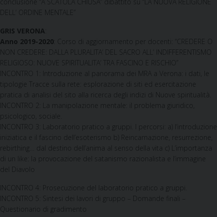
conclusione “A SCATOLA CHIUSA” dibattito su “LA NUOVA RELIGIONE
DELL’ ORDINE MENTALE”
GRIS VERONA
:
Anno 2019-2020
: Corso di aggiornamento per docenti: “CREDERE O
NON CREDERE: DALLA PLURALITA’ DEL SACRO ALL’ INDIFFERENTISMO
RELIGIOSO: NUOVE SPIRITUALITA’ TRA FASCINO E RISCHIO”
INCONTRO 1: Introduzione al panorama dei MRA a Verona: i dati, le
tipologie Tracce sulla rete: esplorazione di siti ed esercitazione
pratica di analisi del sito alla ricerca degli indizi di Nuove spiritualità.
INCONTRO 2: La manipolazione mentale: il problema giuridico,
psicologico, sociale.
INCONTRO 3: Laboratorio pratico a gruppi. I percorsi: a) l’introduzione
iniziatica e il fascino dell’esoterismo b) Reincarnazione, resurrezione,
rebirthing… dal destino dell’anima al senso della vita c) L’importanza
di un like: la provocazione del satanismo razionalista e l’immagine
del Diavolo
INCONTRO 4: Prosecuzione del laboratorio pratico a gruppi.
INCONTRO 5: Sintesi dei lavori di gruppo – Domande finali –
Questionario di gradimento