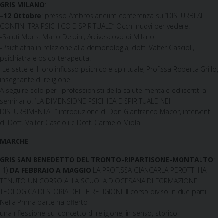
GRIS MILANO
:
–
12 Ottobre
: presso Ambrosianeum conferenza su “DISTURBI AI
CONFINI TRA PSICHICO E SPIRITUALE” Occhi nuovi per vedere:
-Saluti Mons. Mario Delpini, Arcivescovo di Milano.
-Psichiatria in relazione alla demonologia, dott. Valter Cascioli,
psichiatra e psico-terapeuta.
-Le sette e il loro influsso psichico e spirituale, Prof.ssa Roberta Grillo,
insegnante di religione.
A seguire solo per i professionisti della salute mentale ed iscritti al
seminario: “LA DIMENSIONE PSICHICA E SPIRITUALE NEI
DISTURBIMENTALI” introduzione di Don Gianfranco Macor, interventi
di Dott. Valter Cascioli e Dott. Carmelo Miola.
MARCHE
GRIS SAN BENEDETTO DEL TRONTO-RIPARTISONE-MONTALTO
:
-1)
DA FEBBRAIO A MAGGIO
LA PROF.SSA GIANCARLA PEROTTI HA
TENUTO UN CORSO ALLA SCUOLA DIOCESANA DI FORMAZIONE
TEOLOGICA DI STORIA DELLE RELIGIONI. Il corso diviso in due parti.
Nella Prima parte ha offerto
una riflessione sul concetto di religione, in senso, storico-