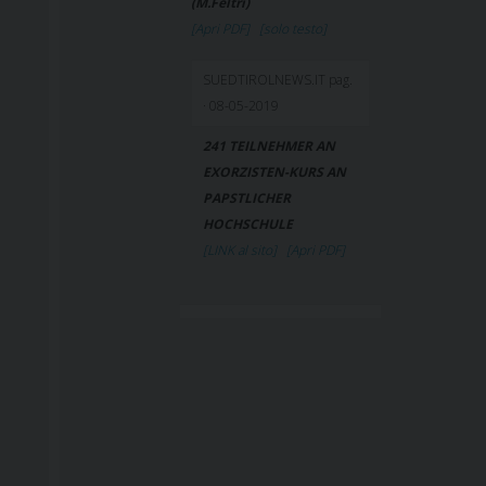
(M.Feltri)
[Apri PDF]
[solo testo]
SUEDTIROLNEWS.IT pag.
· 08-05-2019
241 TEILNEHMER AN
EXORZISTEN-KURS AN
PAPSTLICHER
HOCHSCHULE
[LINK al sito]
[Apri PDF]