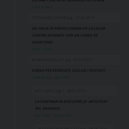
LUCHAR CONTRA EL DEMONIO EN LA WEB
[LINK al sito]
TOTALNEWS.COM.AR pag. · 07-05-2019
EN ITALIA SE PERFECCIONAN EN LA LUCHA
CONTRA SATANA’S CON UN CURSO DE
EXORCISMO
[LINK al sito]
WEBMAGAZINE24.IT pag. · 07-05-2019
CORSO PER ESORCISTI, ESCLUSI I DOCENTI
[LINK al sito]
[Apri PDF]
ALTO ADIGE pag. 7 · 08-05-2019
LA FONTANA FA DISCUTERE JE’ ARTISTICA?
NO, SATANICA
[Apri PDF]
[solo testo]
BOLOGNA.REPUBBLICA.IT pag. · 08-05-2019