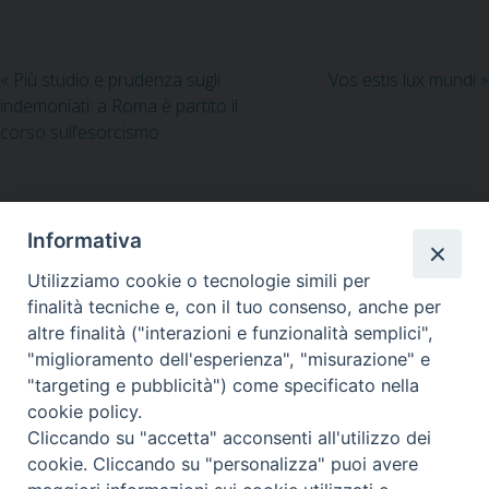
e
i
k
t
e
b
l
e
s
g
o
d
A
r
«
Più studio e prudenza sugli
Vos estis lux mundi
»
o
I
p
a
indemoniati: a Roma è partito il
k
n
p
m
corso sull’esorcismo
Informativa
Utilizziamo cookie o tecnologie simili per
LA SEDE NAZIONALE DEL
finalità tecniche e, con il tuo consenso, anche per
GRIS è in Via del Monte 5 -
altre finalità ("interazioni e funzionalità semplici",
40126 Bologna, Italia
"miglioramento dell'esperienza", "misurazione" e
Tel: +39 051 260011
"targeting e pubblicità") come specificato nella
Cel: +39 3443421174 (dal lun al ven ore 9-13)
cookie policy.
Fax: +39 051 224618
Cliccando su "accetta" acconsenti all'utilizzo dei
Email:
info@gris.org
PEC:
gris@pec.chiesacattolica.it
cookie. Cliccando su "personalizza" puoi avere