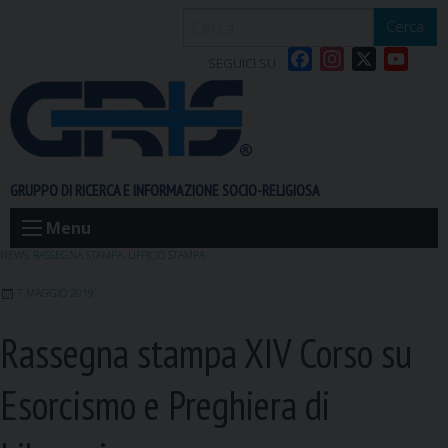
S
Cerca
k
F
I
X
Y
i
SEGUICI SU
a
n
o
p
c
s
u
t
e
t
T
o
b
a
u
c
o
g
b
o
GRUPPO DI RICERCA E INFORMAZIONE SOCIO-RELIGIOSA
o
r
e
n
k
a
t
Menu
m
e
NEWS
,
RASSEGNA STAMPA
,
UFFICIO STAMPA
n
7 MAGGIO 2019
t
Rassegna stampa XIV Corso su
Esorcismo e Preghiera di