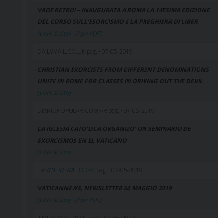
VADE RETRO! – INAUGURATA A ROMA LA 14ESIMA EDIZIONE
DEL CORSO SULL’ESORCISMO E LA PREGHIERA DI LIBER
[LINK al sito]
[Apri PDF]
DAILYMAIL.CO.UK pag. · 07-05-2019
CHRISTIAN EXORCISTS FROM DIFFERENT DENOMINATIONS
UNITE IN ROME FOR CLASSES IN DRIVING OUT THE DEVIL
[LINK al sito]
DIARIOPOPULAR.COM.AR pag. · 07-05-2019
LA IGLESIA CATO’LICA ORGANIZO’ UN SEMINARIO DE
EXORCISMOS EN EL VATICANO
[LINK al sito]
EASYNEWSWEB.COM
pag. · 07-05-2019
VATICANNEWS, NEWSLETTER 06 MAGGIO 2019
[LINK al sito]
[Apri PDF]
ILMESSAGGERO.IT pag. · 07-05-2019