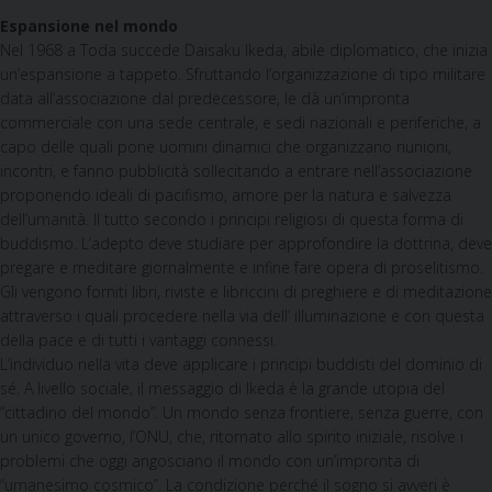
Espansione nel mondo
Nel 1968 a Toda succede Daisaku Ikeda, abile diplomatico, che inizia
un’espansione a tappeto. Sfruttando l’organizzazione di tipo militare
data all’associazione dal predecessore, le dà un’impronta
commerciale con una sede centrale, e sedi nazionali e periferiche, a
capo delle quali pone uomini dinamici che organizzano riunioni,
incontri, e fanno pubblicità sollecitando a entrare nell’associazione
proponendo ideali di pacifismo, amore per la natura e salvezza
dell’umanità. Il tutto secondo i principi religiosi di questa forma di
buddismo. L’adepto deve studiare per approfondire la dottrina, deve
pregare e meditare giornalmente e infine fare opera di proselitismo.
Gli vengono forniti libri, riviste e libriccini di preghiere e di meditazione
attraverso i quali procedere nella via dell’ illuminazione e con questa
della pace e di tutti i vantaggi connessi.
L’individuo nella vita deve applicare i principi buddisti del dominio di
sé. A livello sociale, il messaggio di Ikeda è la grande utopia del
“cittadino del mondo”. Un mondo senza frontiere, senza guerre, con
un unico governo, l’ONU, che, ritornato allo spirito iniziale, risolve i
problemi che oggi angosciano il mondo con un’impronta di
“umanesimo cosmico”. La condizione perché il sogno si avveri è