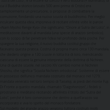
“Sutra del Loto”, e di essere lui stesso il vero Buddha (= Illuminato), di
cui il Buddha storico (vissuto 500 anni prima di Cristo) era
semplicemente un precursore, si propose di combattere la
corruzione, fondando una nuova scuola di buddhismo. Per meglio
inculcare questa idea, imponeva di recitare infinite volte le parole
«Nam Myoho Renge Kyo» che significano: “Onore al Sutra del Loto”, in
meditazione davanti al mandala (una specie di arazzo simbolico),
con lo scopo di far penetrare l’idea nel profondo della psiche. Per
spargere la sua religione, il nuovo buddha costituì gruppi che
facevano questa pratica. Costruì di propria mano circa 130 mandala,
che diedero origine a 130 scuole in lotta tra di loro, rivendicando
ciascuna di essere la genuina interprete della dottrina di Nichiren.
Una di queste scuole, nel secolo XIV cambiò nome in Nichiren
Shoshu, che significa “Scuola Nichiren ortodossa”. Sostenne di essere
in possesso dell’unico mandala costruito dal monaco nel 1279,
mandala venerato nel loro tempio di Taisekiji, ai piedi del monte Fuji.
Di f`ronte a questo mandala, chiamato “Daigohonzon”, i fedeli si
prostrano e meditano recitando all’infinito il titolo del “Sutra del
Loto”, perché è loro convinzione che dentro a quell’arazzo sia
incorporato e viva lo spirito del monaco fondatore.
Sul modello del grande arazzo vengono tuttora costruiti molti