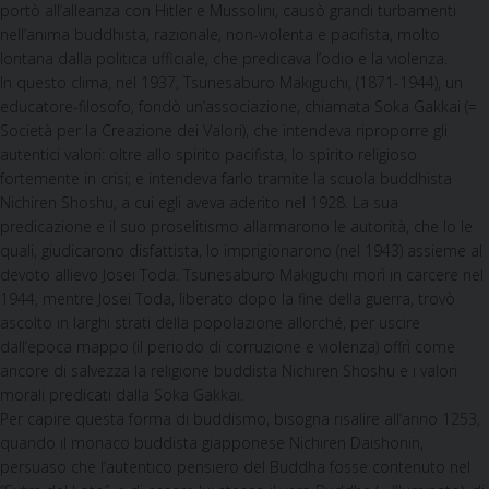
portò all’alleanza con Hitler e Mussolini, causò grandi turbamenti
nell’anima buddhista, razionale, non-violenta e pacifista, molto
lontana dalla politica ufficiale, che predicava l’odio e la violenza.
In questo clima, nel 1937, Tsunesaburo Makiguchi, (1871-1944), un
educatore-filosofo, fondò un’associazione, chiamata Soka Gakkai (=
Società per la Creazione dei Valori), che intendeva riproporre gli
autentici valori: oltre allo spirito pacifista, lo spirito religioso
fortemente in crisi; e intendeva farlo tramite la scuola buddhista
Nichiren Shoshu, a cui egli aveva aderito nel 1928. La sua
predicazione e il suo proselitismo allarmarono le autorità, che lo le
quali, giudicarono disfattista, lo imprigionarono (nel 1943) assieme al
devoto allievo Josei Toda. Tsunesaburo Makiguchi morì in carcere nel
1944, mentre Josei Toda, liberato dopo la fine della guerra, trovò
ascolto in larghi strati della popolazione allorché, per uscire
dall’epoca mappo (il periodo di corruzione e violenza) offrì come
ancore di salvezza la religione buddista Nichiren Shoshu e i valori
morali predicati dalla Soka Gakkai.
Per capire questa forma di buddismo, bisogna risalire all’anno 1253,
quando il monaco buddista giapponese Nichiren Daishonin,
persuaso che l’autentico pensiero del Buddha fosse contenuto nel