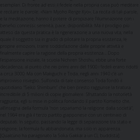
esemplari. Di fronte ad essi il fedele nella propria casa può meditare
e recitare le parole: «Nam Myoho Renge Kyo». La recita di tali parole,
e la meditazione, hanno il potere di propiziare l’illuminazione con i
benefici connessi: serenità, pace, disponibilità. Ma il prodigio più
atteso da questa pratica è la rigenerazione a una nuova vita, nella
quale il soggetto sia in grado di pilotare la propria esistenza, le
proprie emozioni, trarre soddisfazione dalle proprie attività e
finalmente capire la ragione della propria esistenza… Dopo
l’espansione iniziale, la scuola Nichiren Shoshu, ebbe una forte
decadenza, al punto che nei primi anni del 1900 i fedeli erano ridotti
a circa 3000. Ma con Makiguchi e Toda, negli anni 1940 c’è un
improvviso risveglio. Sull’onda di tale consenso Toda fondò il
quotidiano “Seiko Shimbum” che ben presto raggiunse la tiratura
incredibile di 5 milioni di copie giornaliere. Sfruttando la notorietà
raggiunta, egli si mise in politica fondando il partito Komeito che,
all’insegna della formula “non separiamo la religione dalla società”,
nel 1964 era già il terzo partito giapponese con un centinaio di
deputati. In seguito, passando la legge di separazione tra stato e
religione, la formula fu abbandonata, ma solo in apparenza.
[Qualcuno ha paragonato la Soka Gakkai a un CL buddista].