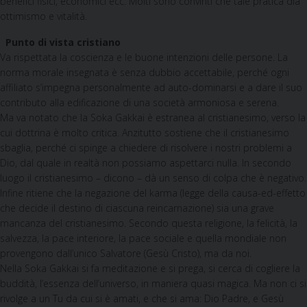
benefìci fisici, economici ecc. Molti sono convinti che tale pratica dia
ottimismo e vitalità.
Punto di vista cristiano
Va rispettata la coscienza e le buone intenzioni delle persone. La
norma morale insegnata è senza dubbio accettabile, perché ogni
affiliato s’impegna personalmente ad auto-dominarsi e a dare il suo
contributo alla edificazione di una società armoniosa e serena.
Ma va notato che la Soka Gakkai è estranea al cristianesimo, verso la
cui dottrina è molto critica. Anzitutto sostiene che il cristianesimo
sbaglia, perché ci spinge a chiedere di risolvere i nostri problemi a
Dio, dal quale in realtà non possiamo aspettarci nulla. In secondo
luogo il cristianesimo – dicono – dà un senso di colpa che è negativo.
Infine ritiene che la negazione del karma (legge della causa-ed-effetto
che decide il destino di ciascuna reincarnazione) sia una grave
mancanza del cristianesimo. Secondo questa religione, la felicità, la
salvezza, la pace interiore, la pace sociale e quella mondiale non
provengono dall’unico Salvatore (Gesù Cristo), ma da noi.
Nella Soka Gakkai si fa meditazione e si prega, si cerca di cogliere la
buddità, l’essenza dell’universo, in maniera quasi magica. Ma non ci si
rivolge a un Tu da cui si è amati, e che si ama: Dio Padre, e Gesù