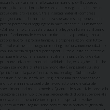
nostra forza vitale viene rafforzata sempre di più». Il successo
conseguito con tali pratiche è considerato dagli adepti come una
prova della loro validità. Oltre ai risultati materiali (comprese
guarigioni anche da malattie senza speranza), si suppone che tale
pratica permetta di raggiungere la pace interiore e l’illuminazione:
«Dal momento che questa pratica è la legge dell’universo, il primo
punto fondamentale è entrare in ritmo con la propria giornata, il
proprio lavoro, la propria famiglia, le proprie relazioni, con tutto».
Due volte al mese ha luogo un meeting, cioè una riunione-dibattito,
con una media di quindici partecipanti. Tutto questo ha l’effetto di
cambiare le proprie relazioni amicali e familiari. La Soka Gakkai
promuove iniziative umanitarie, solidaristiche, ecologiche, artistiche
(organizza mostre di interesse mondiale). È impegnata su valori
“politici” come la pace, l’antirazzismo, l’ecologia. Sulla morale
sessuale è per la libertà. Tra i seguaci c’è una predominanza del
mondo femminile, di quello del lavoro autonomo e culturale,
specialmente nel mondo medico. Quanto allo stato civile: prevale la
categoria celibi e nubili; c’è una percentuale di divorzi superiore alla
media, e un numero inferiore di persone sposate e vedove.
Quanto ai frutti: i seguaci sono convinti che la pratica religiosa dà