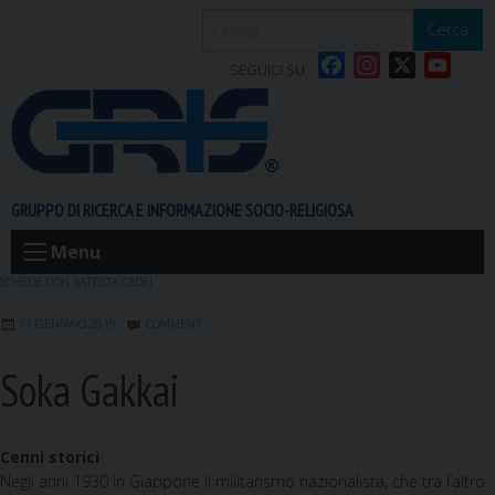
S
Cerca
k
F
I
X
Y
i
SEGUICI SU
a
n
o
p
c
s
u
t
e
t
T
o
b
a
u
c
o
g
b
o
GRUPPO DI RICERCA E INFORMAZIONE SOCIO-RELIGIOSA
o
r
e
n
k
a
t
Menu
m
e
SCHEDE DON BATTISTA CADEI
n
11 GENNAIO 2019
COMMENT
t
Soka Gakkai
Cenni storici
Negli anni 1930 in Giappone il militarismo nazionalista, che tra l’altro