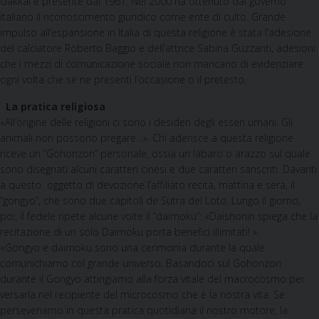
Gakkai è presente dal 1961. Nel 2000 ha ottenuto dal governo
italiano il riconoscimento giuridico come ente di culto. Grande
impulso all’espansione in Italia di questa religione è stata l’adesione
del calciatore Roberto Baggio e dell’attrice Sabina Guzzanti, adesioni
che i mezzi di comunicazione sociale non mancano di evidenziare
ogni volta che se ne presenti l’occasione o il pretesto.
La pratica religiosa
«All’origine delle religioni ci sono i desideri degli esseri umani. Gli
animali non possono pregare…». Chi aderisce a questa religione
riceve un “Gohonzon” personale, ossia un labaro o arazzo sul quale
sono disegnati alcuni caratteri cinesi e due caratteri sanscriti. Davanti
a questo oggetto di devozione l’affiliato recita, mattina e sera, il
“gongyo”, che sono due capitoli de Sutra del Loto. Lungo il giorno,
poi, il fedele ripete alcune volte il “daimoku”: «Daishonin spiega che la
recitazione di un solo Daimoku porta benefici illimitati! ».
«Gongyo e daimoku sono una cerimonia durante la quale
comunichiamo col grande universo. Basandoci sul Gohonzon
durante il Gongyo attingiamo alla forza vitale del macrocosmo per
versarla nel recipiente del microcosmo che è la nostra vita. Se
perseveriamo in questa pratica quotidiana il nostro motore, la