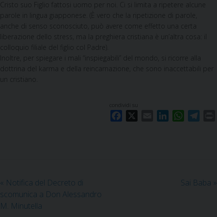
Cristo suo Figlio fattosi uomo per noi. Ci si limita a ripetere alcune
parole in lingua giapponese. (È vero che la ripetizione di parole,
anche di senso sconosciuto, può avere come effetto una certa
liberazione dello stress, ma la preghiera cristiana è un’altra cosa: il
colloquio filiale del figlio col Padre).
Inoltre, per spiegare i mali “inspiegabili” del mondo, si ricorre alla
dottrina del karma e della reincarnazione, che sono inaccettabili per
un cristiano.
condividi su
F
X
E
L
W
T
a
m
i
h
e
c
a
n
a
l
i
e
i
k
t
e
b
l
e
s
g
o
d
A
r
«
Notifica del Decreto di
Sai Baba
»
o
I
p
a
scomunica a Don Alessandro
k
n
p
m
M. Minutella