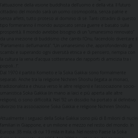
l’attuazione della visione buddhista dell’uomo e della vita. Il futuro
cittadino del mondo sarà un uomo cosmopolita, senza patrie e
senza affetti, tutto proteso al dominio di sé. Tanti cittadini di questo
tipo formeranno il mondo auspicato senza guerre e basato sulla
prosperità. Il mondo avrebbe bisogno di un “umanesimo rinnovato”
da una iniezione di buddismo che cambi l’Onu, facendolo diventare il
“Parlamento dell’umanità”. “Un umanesimo che, approfondendo gli
scambi e superando ogni diversità etnica e di pensiero, riempia con
la cultura la vena d’acqua sotterranea dei rapporti di amicizia tra i
popoli…!”.
Dal 1970 il partito Komeito e la Soka Gakkai sono formalmente
separati. Anche tra la religione Nichiren Shoshu (legata ai monaci,
tradizionalista e chiusa verso le altre religioni) e l’associazione socio-
umanistica Soka Gakkai (in mano ai laici e più aperta alle altre
religioni), ci sono difficoltà. Nel ’92 un dissidio ha portato al definitivo
divorzio tra associazione Soka Gakkai e religione Nichiren Shoshu.
Attualmente i seguaci della Soka Gakkai sono più di 8 milioni di nuclei
familiari in Giappone, e un milione e mezzo nel resto del mondo. In
Europa: 38 mila, di cui 19 mila in Italia. Nel nostro Paese la Soka