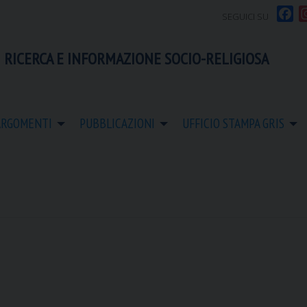
F
SEGUICI SU
a
c
 RICERCA E INFORMAZIONE SOCIO-RELIGIOSA
e
b
o
o
ARGOMENTI
PUBBLICAZIONI
UFFICIO STAMPA GRIS
k