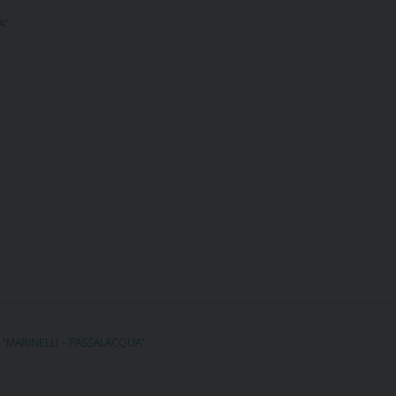
A”
 “MARINELLI – PASSALACQUA”