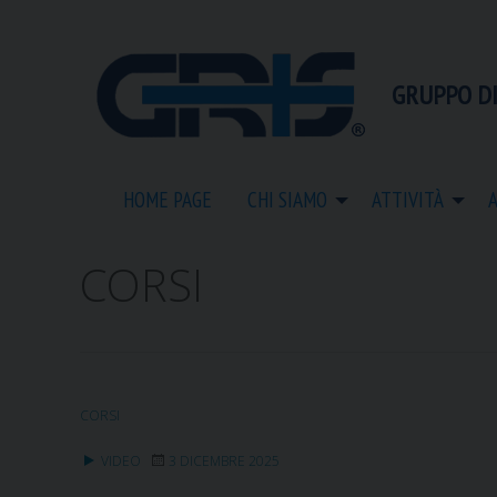
S
k
i
GRUPPO DI
p
t
o
c
HOME PAGE
CHI SIAMO
ATTIVITÀ
o
n
t
CORSI
e
n
t
CORSI
VIDEO
3 DICEMBRE 2025