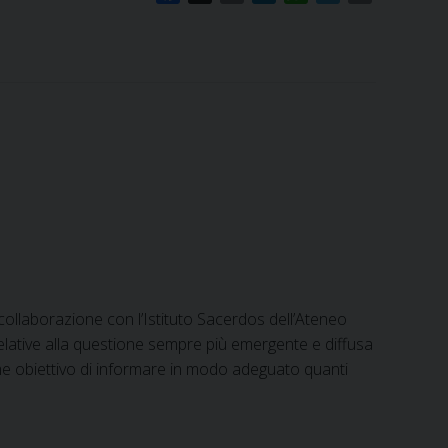
a
m
i
h
e
r
c
a
n
a
l
i
e
i
k
t
e
n
b
l
e
s
g
t
o
d
A
r
o
I
p
a
k
n
p
m
 collaborazione con l’Istituto Sacerdos dell’Ateneo
elative alla questione sempre più emergente e diffusa
come obiettivo di informare in modo adeguato quanti