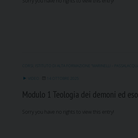
Sorry you have no rights to view this entry!
CORSI
,
ISTITUTO DI ALTA FORMAZIONE “MARINELLI – PASSALACQU
VIDEO
14 OTTOBRE 2025
Modulo 1 Teologia dei demoni ed eso
Sorry you have no rights to view this entry!