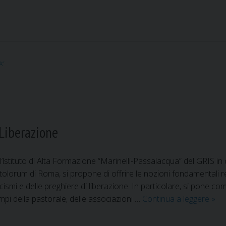
A”
 Liberazione
’lstituto di Alta Formazione “Marinelli-Passalacqua” del GRIS in
tolorum di Roma, si propone di offrire le nozioni fondamentali r
rcismi e delle preghiere di liberazione. In particolare, si pone 
mpi della pastorale, delle associazioni …
Continua a leggere
C
»
o
r