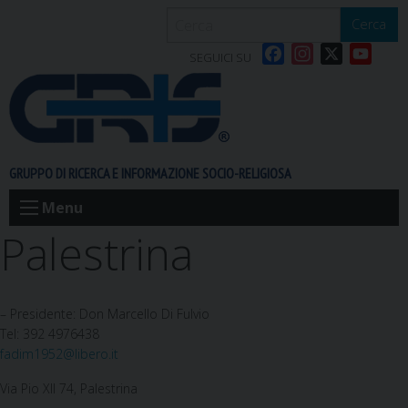
S
Cerca
k
F
I
X
Y
i
SEGUICI SU
a
n
o
p
c
s
u
t
e
t
T
o
b
a
u
c
o
g
b
o
GRUPPO DI RICERCA E INFORMAZIONE SOCIO-RELIGIOSA
o
r
e
n
k
a
t
Menu
m
e
Palestrina
n
t
– Presidente: Don Marcello Di Fulvio
Tel: 392 4976438
fadim1952@libero.it
Via Pio XII 74, Palestrina