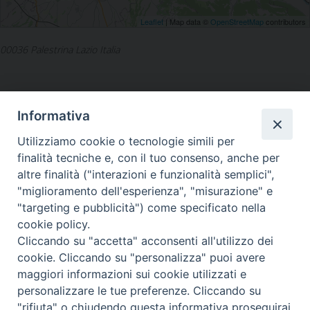
Leaflet
| Map data ©
OpenStreetMap
contributors
00036 Palestrina Lazio Italia
Informativa
Utilizziamo cookie o tecnologie simili per
LA SEDE NAZIONALE DEL
finalità tecniche e, con il tuo consenso, anche per
GRIS è in Via del Monte 5 -
altre finalità ("interazioni e funzionalità semplici",
40126 Bologna, Italia
"miglioramento dell'esperienza", "misurazione" e
Tel: +39 051 260011
"targeting e pubblicità") come specificato nella
Cel: +39 3443421174 (dal lun al ven ore 9-13)
cookie policy.
Fax: +39 051 224618
Email:
info@gris.org
Cliccando su "accetta" acconsenti all'utilizzo dei
PEC:
gris@pec.chiesacattolica.it
cookie. Cliccando su "personalizza" puoi avere
maggiori informazioni sui cookie utilizzati e
personalizzare le tue preferenze. Cliccando su
"rifiuta" o chiudendo questa informativa proseguirai