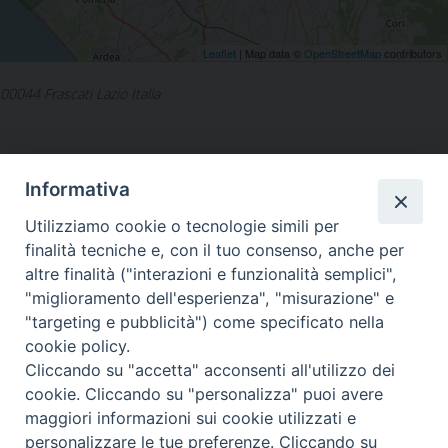
Leaflet
| Map data ©
OpenStreetMap
contributors
00044 Frascati Lazio Italia
Informativa
Utilizziamo cookie o tecnologie simili per
LA SEDE NAZIONALE DEL
finalità tecniche e, con il tuo consenso, anche per
GRIS è in Via del Monte 5 -
altre finalità ("interazioni e funzionalità semplici",
40126 Bologna, Italia
"miglioramento dell'esperienza", "misurazione" e
Tel: +39 051 260011
"targeting e pubblicità") come specificato nella
Cel: +39 3443421174 (dal lun al ven ore 9-13)
cookie policy.
Fax: +39 051 224618
Email:
info@gris.org
Cliccando su "accetta" acconsenti all'utilizzo dei
PEC:
gris@pec.chiesacattolica.it
cookie. Cliccando su "personalizza" puoi avere
maggiori informazioni sui cookie utilizzati e
personalizzare le tue preferenze. Cliccando su