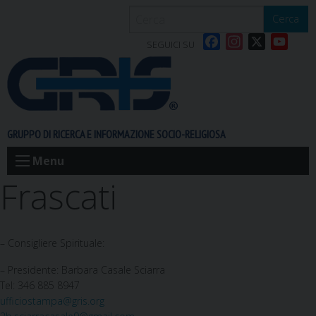
S
Cerca
k
F
I
X
Y
i
SEGUICI SU
a
n
o
p
c
s
u
t
e
t
T
o
b
a
u
c
o
g
b
o
GRUPPO DI RICERCA E INFORMAZIONE SOCIO-RELIGIOSA
o
r
e
n
k
a
t
Menu
m
e
Frascati
n
t
– Consigliere Spirituale:
– Presidente: Barbara Casale Sciarra
Tel: 346 885 8947
ufficiostampa@gris.org