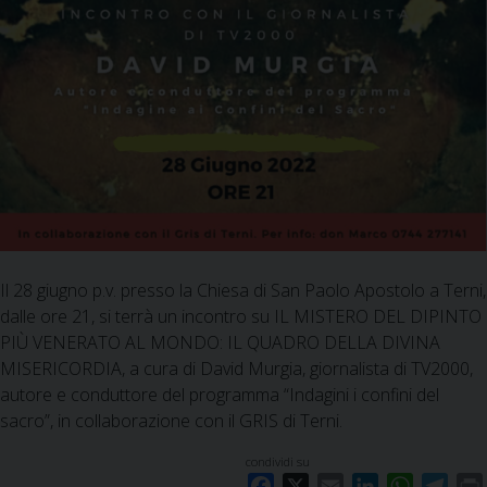
Il 28 giugno p.v. presso la Chiesa di San Paolo Apostolo a Terni,
dalle ore 21, si terrà un incontro su IL MISTERO DEL DIPINTO
PIÙ VENERATO AL MONDO: IL QUADRO DELLA DIVINA
MISERICORDIA, a cura di David Murgia, giornalista di TV2000,
autore e conduttore del programma “Indagini i confini del
sacro”, in collaborazione con il GRIS di Terni.
condividi su
F
X
E
L
W
T