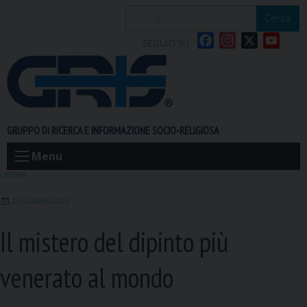
S
Cerca
k
F
I
X
Y
i
SEGUICI SU
a
n
o
p
c
s
u
t
e
t
T
o
b
a
u
c
o
g
b
o
GRUPPO DI RICERCA E INFORMAZIONE SOCIO-RELIGIOSA
o
r
e
n
k
a
t
Menu
m
e
UMBRIA
n
23 GIUGNO 2022
t
Il mistero del dipinto più
venerato al mondo