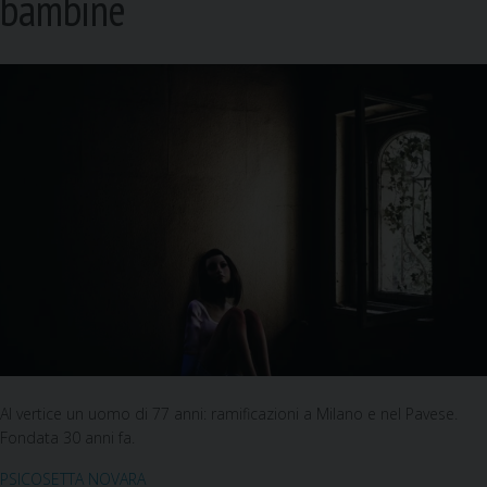
bambine
Al vertice un uomo di 77 anni: ramificazioni a Milano e nel Pavese.
Fondata 30 anni fa.
PSICOSETTA NOVARA