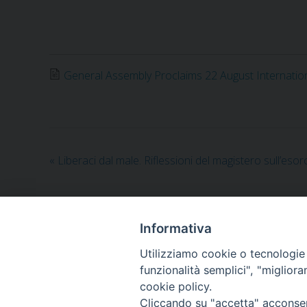
General Assembly Proclaims 22 August Internation
«
Liberaci dal male. Riflessioni del magistero sull’eso
Informativa
Utilizziamo cookie o tecnologie s
LA SEDE NAZIONALE DEL GRIS è in Via del Monte 5
funzionalità semplici", "miglior
Tel: +39 051 260011
cookie policy.
Cel: +39 3443421174 (dal lun al ven ore 9-13)
Cliccando su "accetta" acconsent