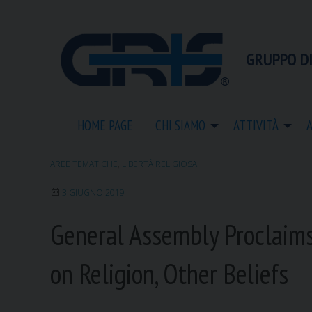
S
k
i
GRUPPO DI
p
t
o
c
HOME PAGE
CHI SIAMO
ATTIVITÀ
o
n
t
AREE TEMATICHE
,
LIBERTÀ RELIGIOSA
e
n
3 GIUGNO 2019
t
General Assembly Proclaims
on Religion, Other Beliefs