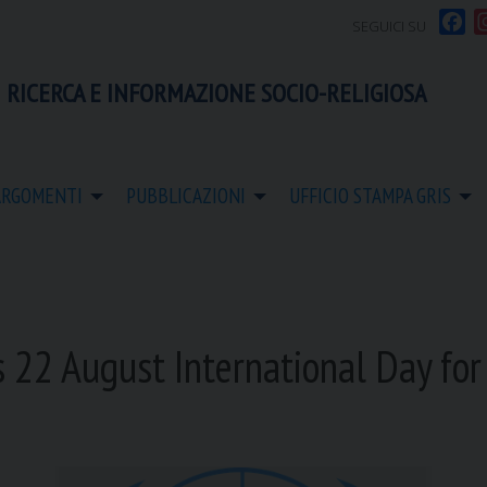
F
SEGUICI SU
a
c
 RICERCA E INFORMAZIONE SOCIO-RELIGIOSA
e
b
o
o
ARGOMENTI
PUBBLICAZIONI
UFFICIO STAMPA GRIS
k
 22 August International Day for 