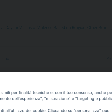
al Day for Victims of Violence Based on Religion, Other Belie
rcismo
Pre
imili per finalità tecniche e, con il tuo consenso, anche per 
 - 40126 Bologna, Italia
amento dell'esperienza", "misurazione" e "targeting e pubbli
i all'utilizzo dei cookie. Cliccando su "personalizza" puoi