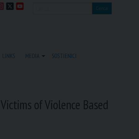
I
X
Y
Cerca
n
o
s
u
t
T
a
u
g
b
r
e
LINKS
MEDIA
SOSTIENICI
a
m
Victims of Violence Based