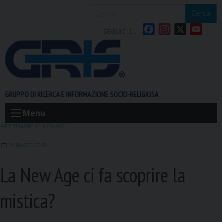
S
Cerca
k
F
I
X
Y
i
SEGUICI SU
a
n
o
p
c
s
u
t
e
t
T
o
b
a
u
c
o
g
b
o
GRUPPO DI RICERCA E INFORMAZIONE SOCIO-RELIGIOSA
o
r
e
n
k
a
t
Menu
m
e
AREE TEMATICHE
,
NEW AGE
n
29 MARZO 2019
t
La New Age ci fa scoprire la
mistica?