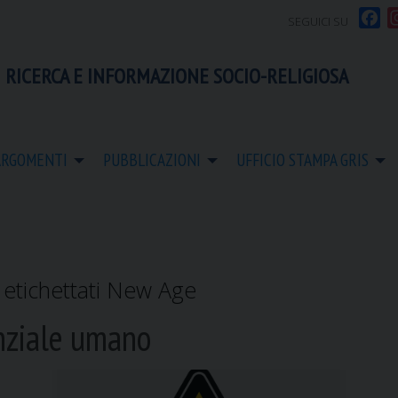
F
SEGUICI SU
a
c
 RICERCA E INFORMAZIONE SOCIO-RELIGIOSA
e
b
o
o
ARGOMENTI
PUBBLICAZIONI
UFFICIO STAMPA GRIS
k
s etichettati New Age
enziale umano