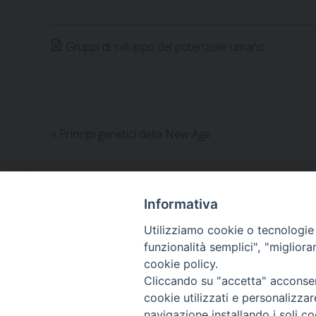
Gruppi di sviluppo del potenziale umano
«
Principi genetici della New Age
Informativa
Utilizziamo cookie o tecnologie s
LA SEDE NAZIONALE DEL GRIS è in Via del Monte 5
funzionalità semplici", "miglior
Tel: +39 051 260011
cookie policy.
Cel: +39 3443421174 (dal lun al ven ore 9-13)
Cliccando su "accetta" acconsent
Fax: +39 051 224618
cookie utilizzati e personalizza
Email:
info@gris.org
navigazione installando i soli co