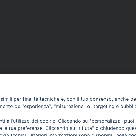
imili per finalità tecniche e, con il tuo consenso, anche per 
 - 40126 Bologna, Italia
amento dell'esperienza", "misurazione" e "targeting e pubbli
i all'utilizzo dei cookie. Cliccando su "personalizza" puoi
re le tue preferenze. Cliccando su "rifiuta" o chiudendo que
okie tecnici. Ulteriori informazioni sono disponibili nella
coo