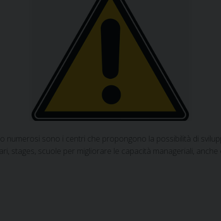
 numerosi sono i centri che propongono la possibilità di svilup
ari, stages, scuole per migliorare le capacità manageriali, anche