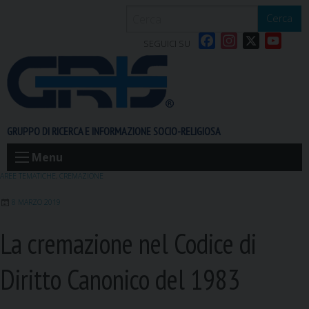
S
Cerca
k
F
I
X
Y
i
SEGUICI SU
a
n
o
p
c
s
u
t
e
t
T
o
b
a
u
c
o
g
b
o
GRUPPO DI RICERCA E INFORMAZIONE SOCIO-RELIGIOSA
o
r
e
n
k
a
t
Menu
m
e
AREE TEMATICHE
,
CREMAZIONE
n
8 MARZO 2019
t
La cremazione nel Codice di
Diritto Canonico del 1983