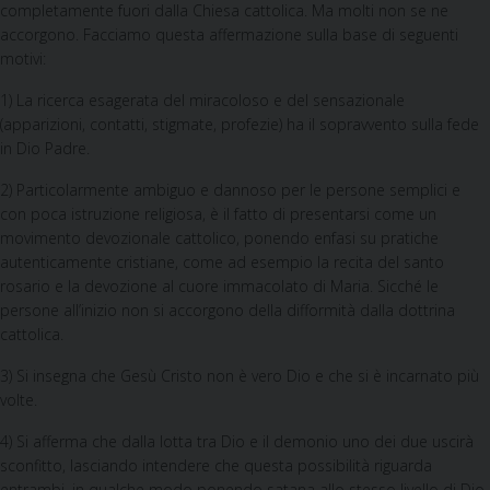
completamente fuori dalla Chiesa cattolica. Ma molti non se ne
accorgono. Facciamo questa affermazione sulla base di seguenti
motivi:
1) La ricerca esagerata del miracoloso e del sensazionale
(apparizioni, contatti, stigmate, profezie) ha il sopravvento sulla fede
in Dio Padre.
2) Particolarmente ambiguo e dannoso per le persone semplici e
con poca istruzione religiosa, è il fatto di presentarsi come un
movimento devozionale cattolico, ponendo enfasi su pratiche
autenticamente cristiane, come ad esempio la recita del santo
rosario e la devozione al cuore im­macolato di Maria. Sicché le
persone all’inizio non si accorgono della difformità dalla dottrina
cattolica.
3) Si insegna che Gesù Cristo non è vero Dio e che si è incarnato più
volte.
4) Si afferma che dalla lotta tra Dio e il demonio uno dei due uscirà
sconfitto, lasciando intendere che questa possibilità riguarda
entrambi, in qualche modo ponendo satana allo stesso livello di Dio.