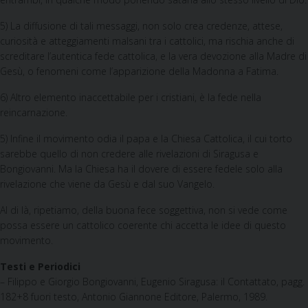
5) La diffusione di tali messaggi, non solo crea credenze, attese,
curiosità e atteggiamenti malsani tra i cattolici, ma rischia anche di
screditare l’autentica fede cattolica, e la vera devozione alla Madre di
Gesù, o fenomeni come l’apparizione della Madonna a Fatima.
6) Altro elemento inaccettabile per i cristiani, è la fede nella
reincarnazione.
5) Infine il movimento odia il papa e la Chiesa Cattolica, il cui torto
sarebbe quello di non credere alle rivelazioni di Siragusa e
Bongiovanni. Ma la Chiesa ha il dovere di essere fedele solo alla
rivelazione che viene da Gesù e dal suo Vangelo.
Al di là, ripetiamo, della buona fece soggettiva, non si vede come
possa essere un cattolico coerente chi accetta le idee di questo
movimento.
Testi e Periodici
– Filippo e Giorgio Bongiovanni, Eugenio Siragusa: il Contattato, pagg.
182+8 fuori testo, Antonio Giannone Editore, Palermo, 1989.