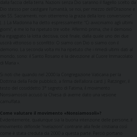
dalla faccia della terra. Nazioni senza Dio saranno il flagello scelto da
Dio stesso per castigare l’umanità, se noi, per mezzo dell’Orazione e
dei SS. Sacramenti, non otterremo la grazia della loro conversione”
(…). La Madonna ha detto espressa­mente: “Ci avviciniamo agli ultimi
giorni”, e me lo ha ripetuto tre volte. Affermò prima, che il demonio
ha ingaggiato la lotta decisiva, cioè finale, dalla quale uno dei due
uscirà vittorioso o sconfitto: O siamo con Dio o siamo con il
demonio. La secon­da volta mi ha ripetuto che i rimedi ultimi dati al
mondo, sono: il Santo Rosario e la devozione al Cuore Immacolato
di Maria ».
Si noti che quando nel 2000 la Congregazione Vaticana per la
Dottrina della Fede pubblicò, a firma dell’allora card. J. Ratzinger, il
testo del cosiddetto 3° segreto di Fatima, il movimento
Nonsiamosoli accusò la Chiesa di averne dato una vesione
camuffata.
Come valutare il movimento «Nonsiamosoli»?
Evidentemente, qualunque sia la buona intenzione delle persone, il
movimento diffonde “rivelazioni” contrarie alla fede cristiana così
come è stata creduta da 2000 a questa parte. Perciò portano