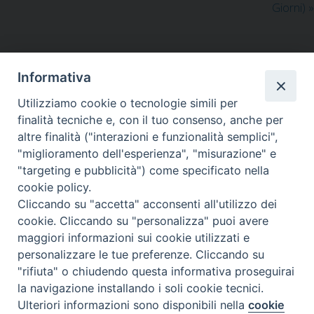
Giorni)
»
Informativa
Utilizziamo cookie o tecnologie simili per
LA SEDE NAZIONALE DEL
finalità tecniche e, con il tuo consenso, anche per
GRIS è in Via del Monte 5 -
altre finalità ("interazioni e funzionalità semplici",
40126 Bologna, Italia
"miglioramento dell'esperienza", "misurazione" e
Tel: +39 051 260011
"targeting e pubblicità") come specificato nella
Cel: +39 3443421174 (dal lun al ven ore 9-13)
cookie policy.
Fax: +39 051 224618
Email:
info@gris.org
Cliccando su "accetta" acconsenti all'utilizzo dei
PEC:
gris@pec.chiesacattolica.it
cookie. Cliccando su "personalizza" puoi avere
maggiori informazioni sui cookie utilizzati e
personalizzare le tue preferenze. Cliccando su
"rifiuta" o chiudendo questa informativa proseguirai
la navigazione installando i soli cookie tecnici.
Ulteriori informazioni sono disponibili nella
cookie
Preferenze Cookie