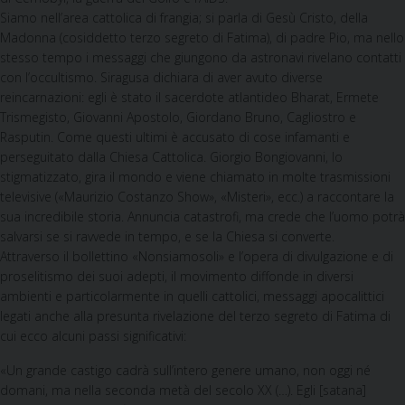
Siamo nell’area cattolica di frangia; si parla di Gesù Cristo, della
Madonna (cosiddetto terzo segreto di Fatima), di padre Pio, ma nello
stesso tempo i messaggi che giungono da astronavi rivelano contatti
con l’occultismo. Siragusa dichiara di aver avuto diverse
reincarnazioni: egli è stato il sacerdote atlantideo Bharat, Ermete
Trismegisto, Giovanni Apostolo, Giordano Bruno, Cagliostro e
Rasputin. Come questi ultimi è accusato di cose infamanti e
perseguitato dalla Chiesa Cattolica. Giorgio Bongiovanni, lo
stigmatizzato, gira il mondo e viene chiamato in molte tra­smissioni
televisive («Maurizio Costanzo Show», «Misteri», ecc.) a raccontare la
sua incredibile storia. Annuncia catastrofi, ma crede che l’uomo potrà
salvarsi se si ravvede in tempo, e se la Chiesa si converte.
Attraverso il bollettino «Nonsiamosoli» e l’opera di divulgazione e di
proselitismo dei suoi adepti, il movimento diffonde in diversi
ambienti e particolarmente in quelli cat­tolici, messaggi apocalittici
legati anche alla presunta rivelazio­ne del terzo segreto di Fatima di
cui ecco alcuni passi significati­vi:
«Un grande castigo cadrà sull’intero genere umano, non og­gi né
domani, ma nella seconda metà del secolo XX (…). Egli [satana]