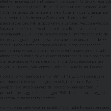
effettivamente riuscirà a introdursi fino alla sommità della Chiesa; egli
riuscirà a sedurre gli spiriti dei grandi scien­ziati che inventano le armi
(…). Verrà il tempo dei tempi e la fi­ne di tutte le fini, se l’umanità non
si convertirà (…) Anche per la Chiesa, verrà il tempo delle Sue più
grandi prove. Cardinali, si opporranno a Cardinali; Vescovi a Vescovi.
Satana marcerà in mezzo alle Loro file, e a Roma vi saranno
cambiamenti (…). La Chiesa sarà offuscata, e il mondo sconvolto dal
terrore. Una grande guerra si scatenerà nella seconda metà del XX
secolo. Fuoco e fumo cadranno dal Cielo, le acque dell’oceano
diven­teranno vapori, e la schiuma s’innalzerà sconvolgendo e tutto
affondando. Milioni e milioni di uomini periranno di ora in ora, coloro
che resteranno in vita, invidieranno i morti. Da qualunque parte si
volgerà lo sguardo, sarà angoscia, miseria, rovine in tutti i paesi».
Il bollettino Nonsiamosoli (anno 1991, VII, Nr. 2, p. 4) attribuisce la
redazione di tale testo a un gruppo di figli spirituali di Padre Pio.
Sempre nello stesso numero del bollettino viene riportato un
presunto messaggio, del 22 maggio 1958, di suor Lucia, la veggente
di Fatima, in cui tra l’altro è scritto:
«La Ma­donna tante volte mi ha detto: “Che molte Nazioni spariranno