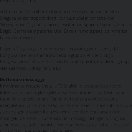
reincarnazionismo.
«Oltre a una “zona libera” di gruppi che si ispirano variamente a
Siragusa senza rapporti diretti con lui, nuclei in contatto con
“Nonsiamosoli”, grandi o piccoli, esistono in Spagna, Svizzera, Francia,
Belgio, Germania Inghilterra, Usa, Zaire e in molti paesi dell’America
Latina» (Introvigne).
Eugenio Siragusa già da tempo si è separato, per dissensi, dal
Bongiovanni e non anima più nessun gruppo. Anche Giorgio
Bongiovanni si è ritirato per così dire a vita privata; ma diversi gruppi
«Nonsiamosoli» di ispirano a lui.
Dottrina e messaggi
Il movimento insegna che gli UFO (o alieni o extra-terrestri) sono
fratelli dello spazio, gli Angeli Consolatori promessi da Gesù. Sono i
tutori della specie umana. Fanno parte di una confederazione
intergalattica. Cristo non è Dio. Cristo non è Gesù, ma è sublimazione
astrale e genio solare. Il diavolo verrà sconfitto e si convertirà in
Arcangelo del Bene. Il contenuto dei messaggi di Eugenio Siragusa
annuncia catastrofi cosmiche. Avrebbe previsto, tra l’altro, il disastro
di Cernobyl, la guerra del Golfo e l’AIDS.