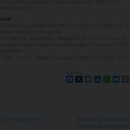
– Nonsiamosoli, bollettino ufficiale, pubblicato dal 1985 a Porto
Sant’Elpidio (AP).
Studi
– Ferrari G., “La posizione delle sètte nei confronti della Madonna”, in
Sètte e Religioni
, 5/1992, pp. 9-22.
– Introvigne M.- Zoccatelli P.L.- Nelly Ippolito M.- Roldan V. (a cura di),
Enciclopedia delle Religioni in Italia,
1048 pagine, LDC Leumann, 2001,
pp.868-869.
– Gatto Trocchi C.,
Viaggio nella magia
, ed. Laterza Bari 1993, p. 37-42.
condividi su
F
X
E
L
W
T
a
m
i
h
e
c
a
n
a
l
i
e
i
k
t
e
b
l
e
s
g
o
d
A
r
«
Osho (Rajneesh)
Mormoni (Chiesa di Gesù
o
I
p
a
Cristo dei Santi degli Ultimi
k
n
p
m