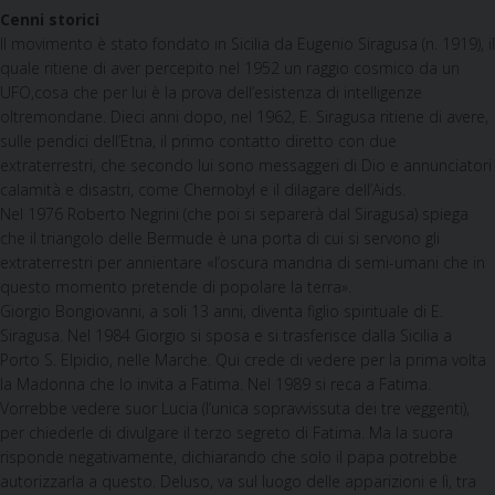
Cenni storici
Il movimento è stato fondato in Sicilia da Euge­nio Siragusa (n. 1919), il
quale ritiene di aver percepito nel 1952 un raggio cosmico da un
UFO,cosa che per lui è la prova dell’esistenza di intelligenze
oltremondane. Dieci anni dopo, nel 1962, E. Siragusa ritiene di avere,
sulle pendici dell’Etna, il primo contatto diretto con due
extraterrestri, che secondo lui sono messaggeri di Dio e annunciatori
calamità e disastri, come Chernobyl e il dilagare dell’Aids.
Nel 1976 Roberto Negrini (che poi si separerà dal Siragusa) spiega
che il triangolo delle Bermude è una porta di cui si servono gli
extraterrestri per annientare «l’oscura mandria di semi-umani che in
questo momento pretende di popolare la terra».
Giorgio Bongio­vanni, a soli 13 anni, diventa figlio spirituale di E.
Siragusa. Nel 1984 Giorgio si sposa e si trasferi­sce dalla Sicilia a
Porto S. Elpidio, nelle Marche. Qui crede di vedere per la prima volta
la Madonna che lo invita a Fatima. Nel 1989 si reca a Fatima.
Vorrebbe vedere suor Lucia (l’unica sopravvissuta dei tre veggenti),
per chiederle di divulgare il terzo segreto di Fatima. Ma la suora
risponde negativamente, dichiarando che solo il papa potrebbe
autorizzarla a questo. Deluso, va sul luogo delle apparizioni e lì, tra