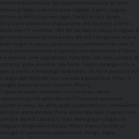
estasi e levitazioni, riceve dalla Madonna la rivelazione del terzo
mistero di Fatima, e anche le pri­me stigmate. Eugenio Siragusa
dichiara autentico il suo messaggio. Tornato in Italia, Giorgio
Bongiovanni preannuncia un’apparizione della Madonna a Porto S.
Elpidio per il 1° novembre 1989. Per tale data si raduna un migliaio di
persone provenienti da tutta Europa. Ma solo il Bongiovanni vede la
Beata Vergine. In seguito egli ha un ruolo preminente nella sètta: si
ritiene una reincarnazione di Francesco, uno dei pastorelli di Fatima,
e si presenta come stigmatizzato. Porta ferite sulle mani, sui piedi, al
co­stato e, quella più visibile, sulla fronte. I medici sostengono che è
sano di mente, e l’emato­logo ha dichiarato che non è anemico e che
il sangue delle ferite (che esce una volta al giorno) ha un tempo di
coagulo diverso da quello circolante. Mistero.
I seguaci di questo movimento sono per lo più cattolici
«apparizionisti», che vanno alla ricerca fanatica di apparizioni:
Lourdes e Fatima, ma anche quelle apparizione (sono centinaia!) che
non sono approvate dalla Chiesa, alcune delle quali insegnano cose
contrarie alla fede cattolica. Ci sono diversi gruppi collegati con
Siragusa e Bongiovanni in Europa, Africa e America, facendo un
miscuglio di cattolicesimo apparizionista, ufologia, magia,