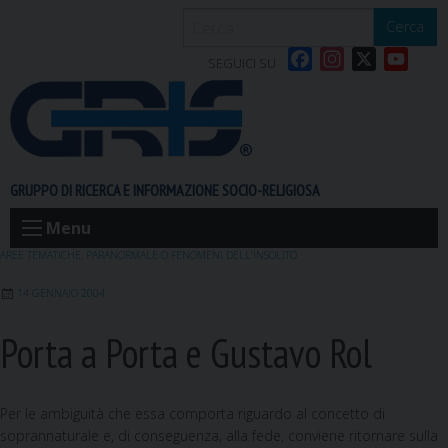
S
Cerca
k
F
I
X
Y
i
SEGUICI SU
a
n
o
p
c
s
u
t
e
t
T
o
b
a
u
c
o
g
b
o
GRUPPO DI RICERCA E INFORMAZIONE SOCIO-RELIGIOSA
o
r
e
n
k
a
t
Menu
m
e
AREE TEMATICHE
,
PARANORMALE O FENOMENI DELL'INSOLITO
n
14 GENNAIO 2004
t
Porta a Porta e Gustavo Rol
Per le ambiguità che essa comporta riguardo al concetto di
soprannaturale e, di conseguenza, alla fede, conviene ritornare sulla